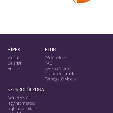
HÍREK
KLUB
Videók
Történelem
Galériák
TAO
Híreink
Széktói Stadion
Dokumentumok
Támogatói videók
SZURKOLÓI ZÓNA
Mérkőzés és
jegyinformációk
Sajtóakkreditáció