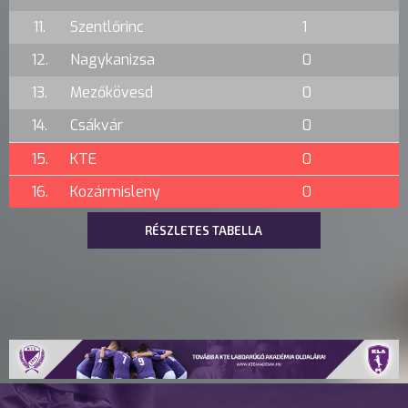
11.
Szentlőrinc
1
12.
Nagykanizsa
0
13.
Mezőkövesd
0
14.
Csákvár
0
15.
KTE
0
16.
Kozármisleny
0
RÉSZLETES TABELLA