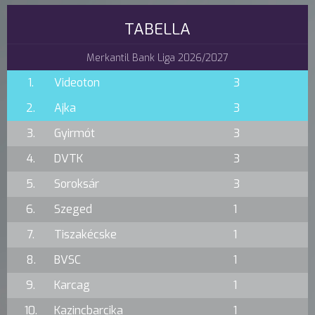
TABELLA
Merkantil Bank Liga 2026/2027
1.
Videoton
3
2.
Ajka
3
3.
Gyirmót
3
4.
DVTK
3
5.
Soroksár
3
6.
Szeged
1
7.
Tiszakécske
1
8.
BVSC
1
9.
Karcag
1
10.
Kazincbarcika
1