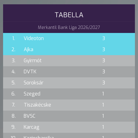
TABELLA
Merkantil Bank Liga 2026/2027
1.
Videoton
3
2.
Ajka
3
3.
Gyirmót
3
4.
DVTK
3
5.
Soroksár
3
6.
Szeged
1
7.
Tiszakécske
1
8.
BVSC
1
9.
Karcag
1