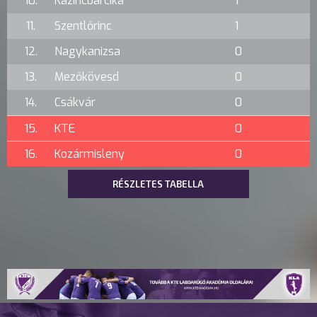
10.
Kazincbarcika
1
11.
Szentlőrinc
1
12.
Nagykanizsa
0
13.
Mezőkövesd
0
14.
Csákvár
0
15.
KTE
0
16.
Kozármisleny
0
RÉSZLETES TABELLA