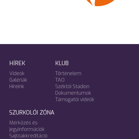
HÍREK
KLUB
Videók
Történelem
Galériák
TAO
Híreink
Széktói Stadion
Dokumentumok
Támogatói videók
SZURKOLÓI ZÓNA
Mérkőzés és
jegyinformációk
Sajtóakkreditáció