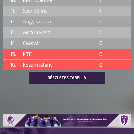
10.
Kazincbarcika
1
11.
Szentlőrinc
1
12.
Nagykanizsa
0
13.
Mezőkövesd
0
14.
Csákvár
0
15.
KTE
0
16.
Kozármisleny
0
RÉSZLETES TABELLA