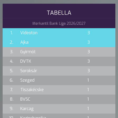
TABELLA
Merkantil Bank Liga 2026/2027
1.
Videoton
3
2.
Ajka
3
3.
Gyirmót
3
4.
DVTK
3
5.
Soroksár
3
6.
Szeged
1
7.
Tiszakécske
1
8.
BVSC
1
9.
Karcag
1