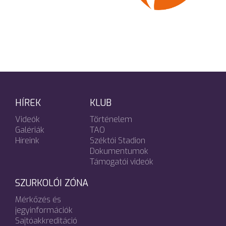
HÍREK
KLUB
Videók
Történelem
Galériák
TAO
Híreink
Széktói Stadion
Dokumentumok
Támogatói videók
SZURKOLÓI ZÓNA
Mérkőzés és
jegyinformációk
Sajtóakkreditáció