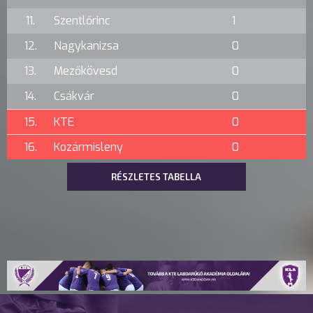
11.
Szentlőrinc
1
12.
Nagykanizsa
0
13.
Mezőkövesd
0
14.
Csákvár
0
15.
KTE
0
16.
Kozármisleny
0
RÉSZLETES TABELLA