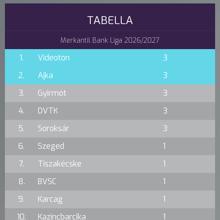
TABELLA
Merkantil Bank Liga 2026/2027
1.
Videoton
3
2.
Ajka
3
3.
Gyirmót
3
4.
DVTK
3
5.
Soroksár
3
6.
Szeged
1
7.
Tiszakécske
1
8.
BVSC
1
9.
Karcag
1
10.
Kazincbarcika
1