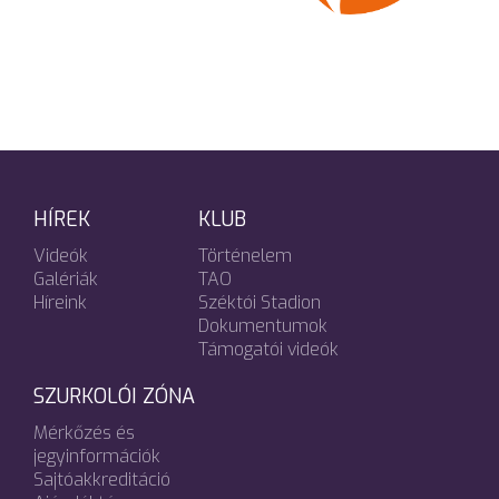
HÍREK
KLUB
Videók
Történelem
Galériák
TAO
Híreink
Széktói Stadion
Dokumentumok
Támogatói videók
SZURKOLÓI ZÓNA
Mérkőzés és
jegyinformációk
Sajtóakkreditáció