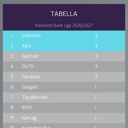
TABELLA
Merkantil Bank Liga 2026/2027
1.
Videoton
3
2.
Ajka
3
3.
Gyirmót
3
4.
DVTK
3
5.
Soroksár
3
6.
Szeged
1
7.
Tiszakécske
1
8.
BVSC
1
9.
Karcag
1