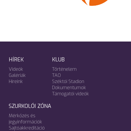
HÍREK
KLUB
Videók
Történelem
Galériák
TAO
Híreink
Széktói Stadion
Dokumentumok
Támogatói videók
SZURKOLÓI ZÓNA
Mérkőzés és
jegyinformációk
Sajtóakkreditáció