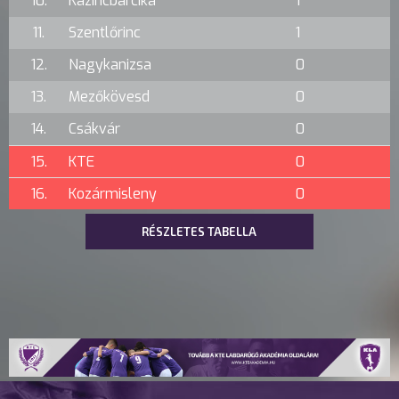
10.
Kazincbarcika
1
11.
Szentlőrinc
1
12.
Nagykanizsa
0
13.
Mezőkövesd
0
14.
Csákvár
0
15.
KTE
0
16.
Kozármisleny
0
RÉSZLETES TABELLA