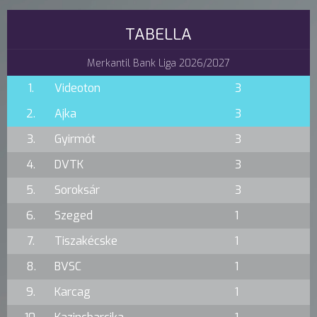
TABELLA
Merkantil Bank Liga 2026/2027
1.
Videoton
3
2.
Ajka
3
3.
Gyirmót
3
4.
DVTK
3
5.
Soroksár
3
6.
Szeged
1
7.
Tiszakécske
1
8.
BVSC
1
9.
Karcag
1