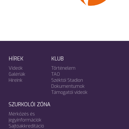
HÍREK
KLUB
Videók
Történelem
Galériák
TAO
Híreink
Széktói Stadion
Dokumentumok
Támogatói videók
SZURKOLÓI ZÓNA
Mérkőzés és
jegyinformációk
Sajtóakkreditáció