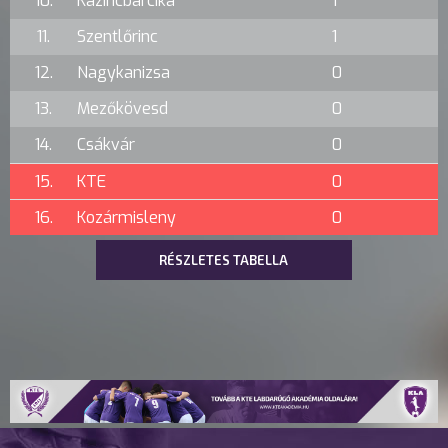
10.
Kazincbarcika
1
11.
Szentlőrinc
1
12.
Nagykanizsa
0
13.
Mezőkövesd
0
14.
Csákvár
0
15.
KTE
0
16.
Kozármisleny
0
RÉSZLETES TABELLA