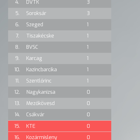
4.
DVTK
3
5.
Soroksár
3
6.
Szeged
1
7.
Tiszakécske
1
8.
BVSC
1
9.
Karcag
1
10.
Kazincbarcika
1
11.
Szentlőrinc
1
12.
Nagykanizsa
0
13.
Mezőkövesd
0
14.
Csákvár
0
15.
KTE
0
16.
Kozármisleny
0