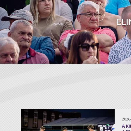
ELI
2026
A K