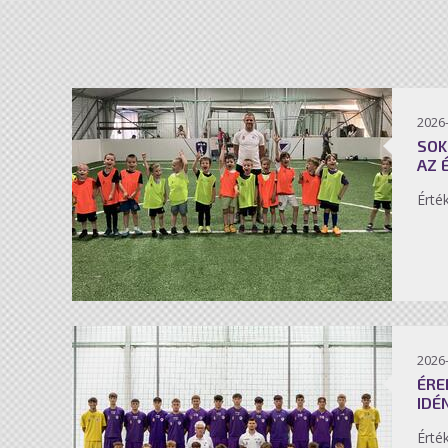
2026-
SOK
AZ 
Érté
2026-
ÉRE
IDÉ
Érté