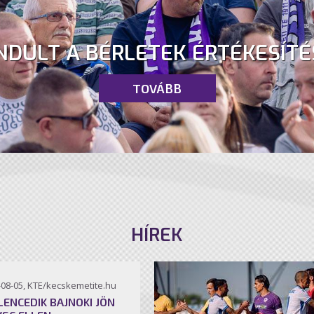
NDULT A BÉRLETEK ÉRTÉKESÍTÉ
TOVÁBB
HÍREK
-08-05, KTE/kecskemetite.hu
ILENCEDIK BAJNOKI JÖN