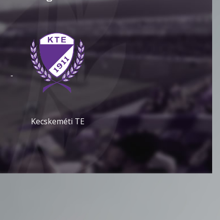
-
Kecskeméti TE