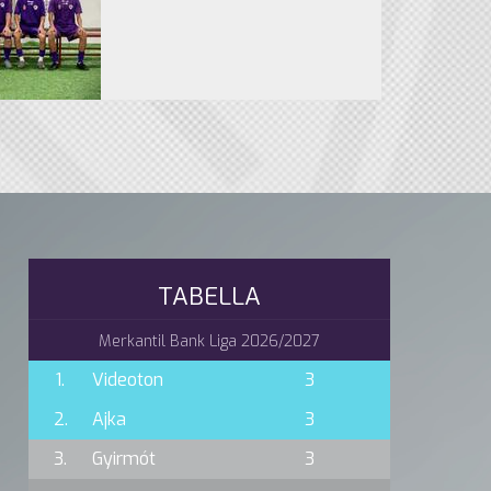
TABELLA
Merkantil Bank Liga 2026/2027
1.
Videoton
3
2.
Ajka
3
3.
Gyirmót
3