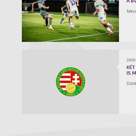
A B
Mecc
2026
KÉT
IS 
Dönt