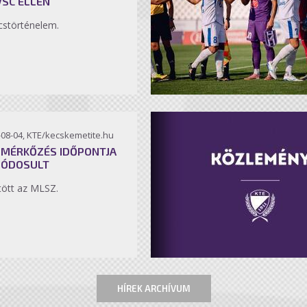
VSC ELLEN
störténelem.
-08-04, KTE/kecskemetite.hu
 MÉRKŐZÉS IDŐPONTJA
MÓDOSULT
ött az MLSZ.
HÍREK ARCHÍVUM