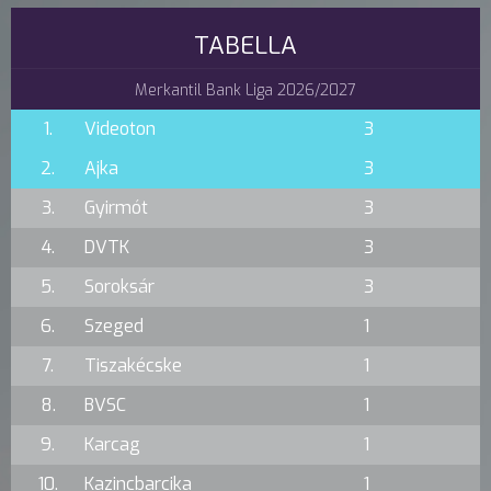
TABELLA
Merkantil Bank Liga 2026/2027
1.
Videoton
3
2.
Ajka
3
3.
Gyirmót
3
4.
DVTK
3
5.
Soroksár
3
6.
Szeged
1
7.
Tiszakécske
1
8.
BVSC
1
9.
Karcag
1
10.
Kazincbarcika
1