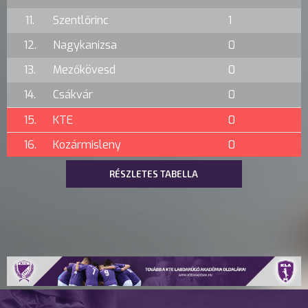
11.
Szentlőrinc
1
12.
Nagykanizsa
0
13.
Mezőkövesd
0
14.
Csákvár
0
15.
KTE
0
16.
Kozármisleny
0
RÉSZLETES TABELLA