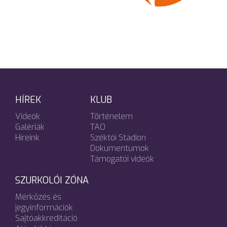
HÍREK
KLUB
Videók
Történelem
Galériák
TAO
Híreink
Széktói Stadion
Dokumentumok
Támogatói videók
SZURKOLÓI ZÓNA
Mérkőzés és
jegyinformációk
Sajtóakkreditáció