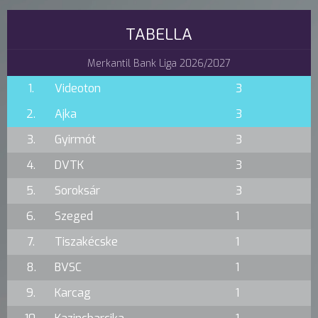
TABELLA
Merkantil Bank Liga 2026/2027
1.
Videoton
3
2.
Ajka
3
3.
Gyirmót
3
4.
DVTK
3
5.
Soroksár
3
6.
Szeged
1
7.
Tiszakécske
1
8.
BVSC
1
9.
Karcag
1