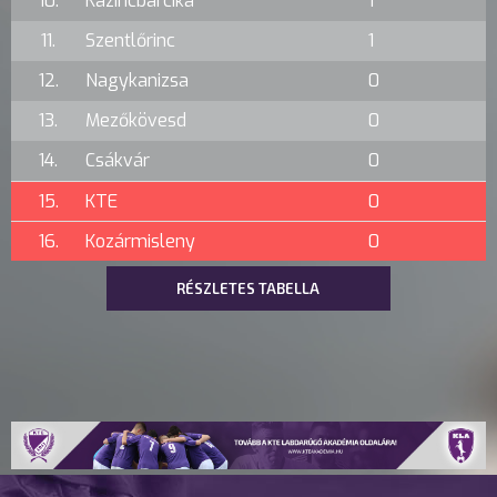
10.
Kazincbarcika
1
11.
Szentlőrinc
1
12.
Nagykanizsa
0
13.
Mezőkövesd
0
14.
Csákvár
0
15.
KTE
0
16.
Kozármisleny
0
RÉSZLETES TABELLA