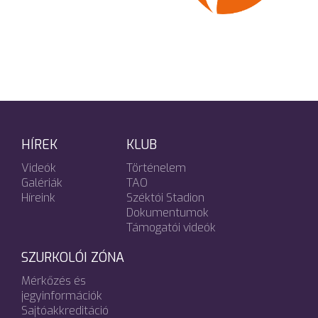
HÍREK
KLUB
Videók
Történelem
Galériák
TAO
Híreink
Széktói Stadion
Dokumentumok
Támogatói videók
SZURKOLÓI ZÓNA
Mérkőzés és
jegyinformációk
Sajtóakkreditáció