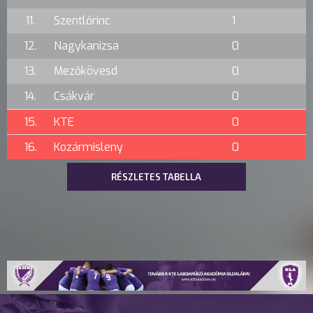
11.
Szentlőrinc
1
12.
Nagykanizsa
0
13.
Mezőkövesd
0
14.
Csákvár
0
15.
KTE
0
16.
Kozármisleny
0
RÉSZLETES TABELLA