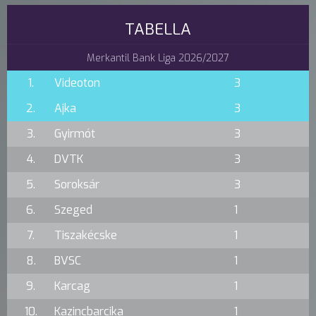
TABELLA
Merkantil Bank Liga 2026/2027
1.
Videoton
3
2.
Ajka
3
3.
Gyirmót
3
4.
DVTK
3
5.
Soroksár
3
6.
Szeged
1
7.
Tiszakécske
1
8.
BVSC
1
9.
Karcag
1
10.
Kazincbarcika
1