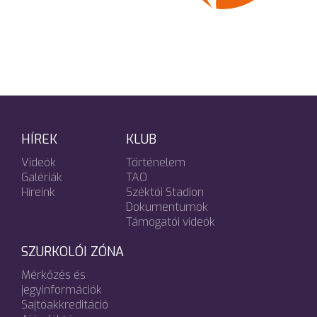
HÍREK
KLUB
Videók
Történelem
Galériák
TAO
Híreink
Széktói Stadion
Dokumentumok
Támogatói videók
SZURKOLÓI ZÓNA
Mérkőzés és
jegyinformációk
Sajtóakkreditáció