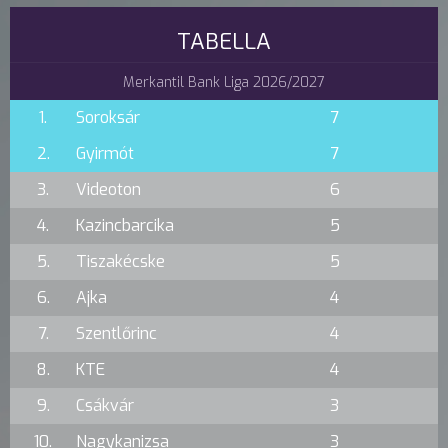
TABELLA
Merkantil Bank Liga 2026/2027
1.
Soroksár
7
2.
Gyirmót
7
3.
Videoton
6
4.
Kazincbarcika
5
5.
Tiszakécske
5
6.
Ajka
4
7.
Szentlőrinc
4
8.
KTE
4
9.
Csákvár
3
10.
Nagykanizsa
3