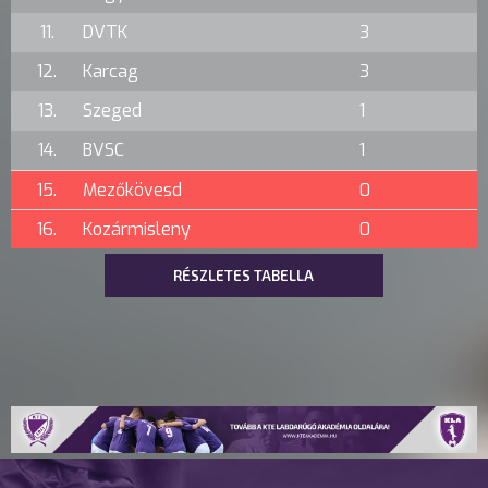
11.
DVTK
3
12.
Karcag
3
13.
Szeged
1
14.
BVSC
1
15.
Mezőkövesd
0
16.
Kozármisleny
0
RÉSZLETES TABELLA