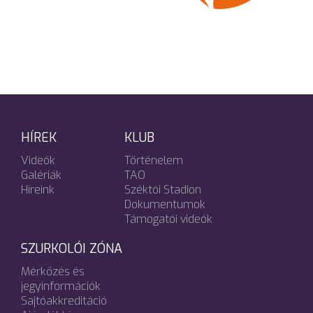
HÍREK
KLUB
Videók
Történelem
Galériák
TAO
Híreink
Széktói Stadion
Dokumentumok
Támogatói videók
SZURKOLÓI ZÓNA
Mérkőzés és
jegyinformációk
Sajtóakkreditáció