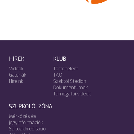
HÍREK
KLUB
Videók
Történelem
Galériák
TAO
Híreink
Széktói Stadion
Dokumentumok
Támogatói videók
SZURKOLÓI ZÓNA
Mérkőzés és
jegyinformációk
Sajtóakkreditáció