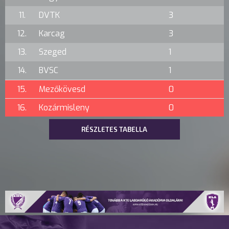
11.
DVTK
3
12.
Karcag
3
13.
Szeged
1
14.
BVSC
1
15.
Mezőkövesd
0
16.
Kozármisleny
0
RÉSZLETES TABELLA