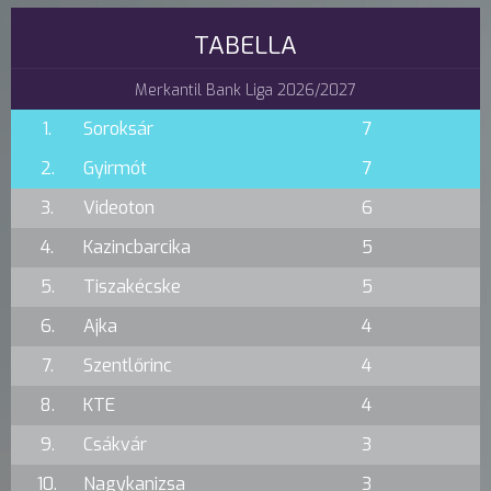
TABELLA
Merkantil Bank Liga 2026/2027
1.
Soroksár
7
2.
Gyirmót
7
3.
Videoton
6
4.
Kazincbarcika
5
5.
Tiszakécske
5
6.
Ajka
4
7.
Szentlőrinc
4
8.
KTE
4
9.
Csákvár
3
10.
Nagykanizsa
3