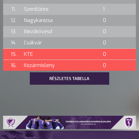
11.
Szentlőrinc
1
12.
Nagykanizsa
0
13.
Mezőkövesd
0
14.
Csákvár
0
15.
KTE
0
16.
Kozármisleny
0
RÉSZLETES TABELLA