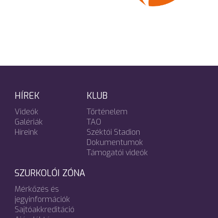
HÍREK
KLUB
Videók
Történelem
Galériák
TAO
Híreink
Széktói Stadion
Dokumentumok
Támogatói videók
SZURKOLÓI ZÓNA
Mérkőzés és
jegyinformációk
Sajtóakkreditáció