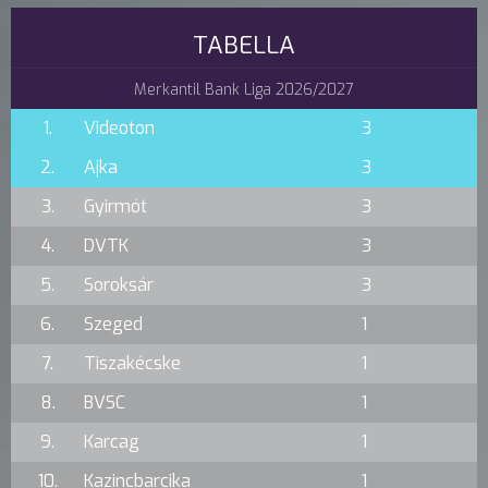
TABELLA
Merkantil Bank Liga 2026/2027
1.
Videoton
3
2.
Ajka
3
3.
Gyirmót
3
4.
DVTK
3
5.
Soroksár
3
6.
Szeged
1
7.
Tiszakécske
1
8.
BVSC
1
9.
Karcag
1
10.
Kazincbarcika
1