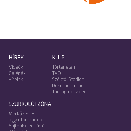
HÍREK
KLUB
Videók
Történelem
Galériák
TAO
Híreink
Széktói Stadion
Dokumentumok
Támogatói videók
SZURKOLÓI ZÓNA
Mérkőzés és
jegyinformációk
Sajtóakkreditáció