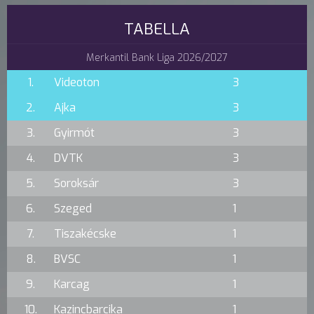
TABELLA
Merkantil Bank Liga 2026/2027
1.
Videoton
3
2.
Ajka
3
3.
Gyirmót
3
4.
DVTK
3
5.
Soroksár
3
6.
Szeged
1
7.
Tiszakécske
1
8.
BVSC
1
9.
Karcag
1
10.
Kazincbarcika
1