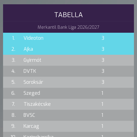
TABELLA
Merkantil Bank Liga 2026/2027
1.
Videoton
3
2.
Ajka
3
3.
Gyirmót
3
4.
DVTK
3
5.
Soroksár
3
6.
Szeged
1
7.
Tiszakécske
1
8.
BVSC
1
9.
Karcag
1