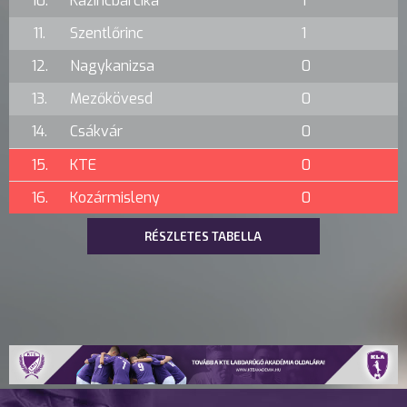
10.
Kazincbarcika
1
11.
Szentlőrinc
1
12.
Nagykanizsa
0
13.
Mezőkövesd
0
14.
Csákvár
0
15.
KTE
0
16.
Kozármisleny
0
RÉSZLETES TABELLA