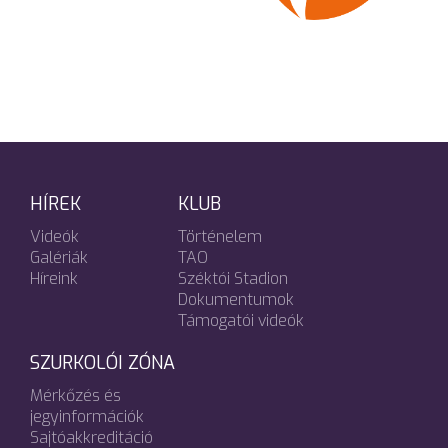
HÍREK
KLUB
Videók
Történelem
Galériák
TAO
Híreink
Széktói Stadion
Dokumentumok
Támogatói videók
SZURKOLÓI ZÓNA
Mérkőzés és
jegyinformációk
Sajtóakkreditáció