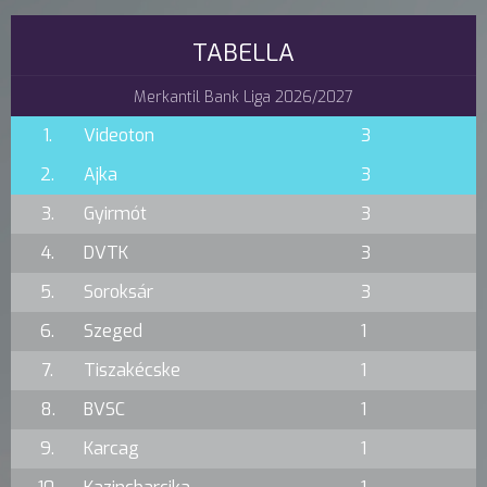
TABELLA
Merkantil Bank Liga 2026/2027
1.
Videoton
3
2.
Ajka
3
3.
Gyirmót
3
4.
DVTK
3
5.
Soroksár
3
6.
Szeged
1
7.
Tiszakécske
1
8.
BVSC
1
9.
Karcag
1