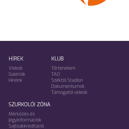
HÍREK
KLUB
Videók
Történelem
Galériák
TAO
Híreink
Széktói Stadion
Dokumentumok
Támogatói videók
SZURKOLÓI ZÓNA
Mérkőzés és
jegyinformációk
Sajtóakkreditáció