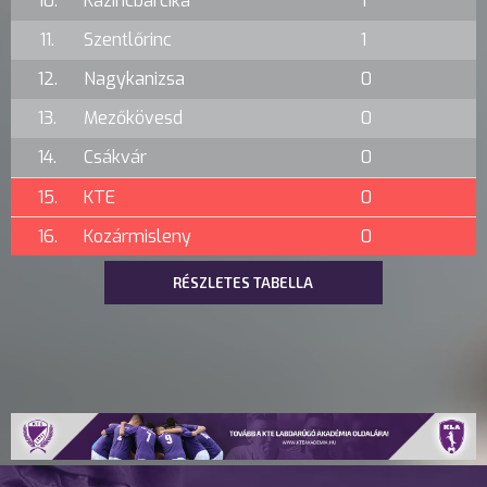
10.
Kazincbarcika
1
11.
Szentlőrinc
1
12.
Nagykanizsa
0
13.
Mezőkövesd
0
14.
Csákvár
0
15.
KTE
0
16.
Kozármisleny
0
RÉSZLETES TABELLA