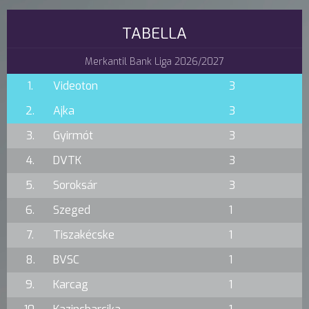
TABELLA
Merkantil Bank Liga 2026/2027
1.
Videoton
3
2.
Ajka
3
3.
Gyirmót
3
4.
DVTK
3
5.
Soroksár
3
6.
Szeged
1
7.
Tiszakécske
1
8.
BVSC
1
9.
Karcag
1