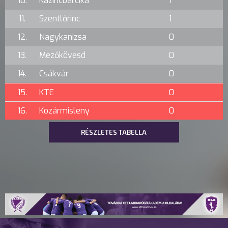
10.
Kazincbarcika
1
11.
Szentlőrinc
1
12.
Nagykanizsa
0
13.
Mezőkövesd
0
14.
Csákvár
0
15.
KTE
0
16.
Kozármisleny
0
RÉSZLETES TABELLA