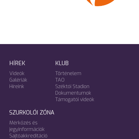
HÍREK
KLUB
Videók
Történelem
Galériák
TAO
Híreink
Széktói Stadion
Dokumentumok
Támogatói videók
SZURKOLÓI ZÓNA
Mérkőzés és
jegyinformációk
Sajtóakkreditáció