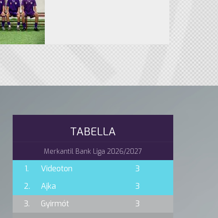
TABELLA
Merkantil Bank Liga 2026/2027
1.
Videoton
3
2.
Ajka
3
3.
Gyirmót
3