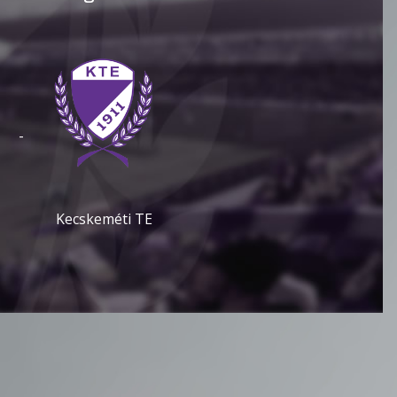
-
Kecskeméti TE