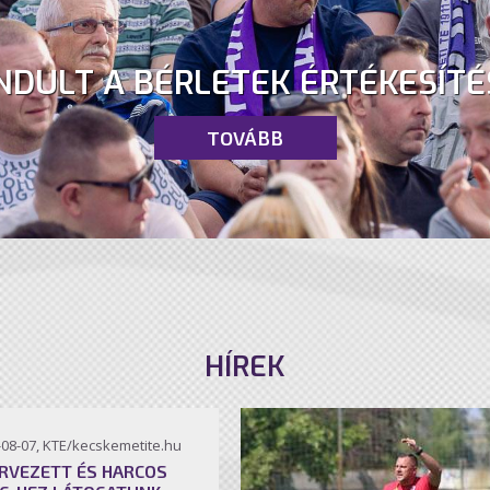
NDULT A BÉRLETEK ÉRTÉKESÍTÉ
TOVÁBB
HÍREK
-08-07, KTE/kecskemetite.hu
RVEZETT ÉS HARCOS