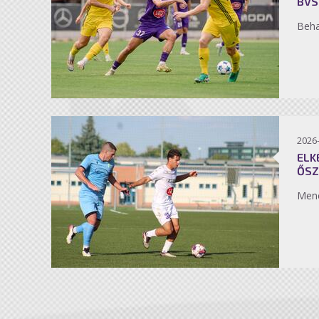
BVS
Beh
2026
ELK
ŐSZ
Men