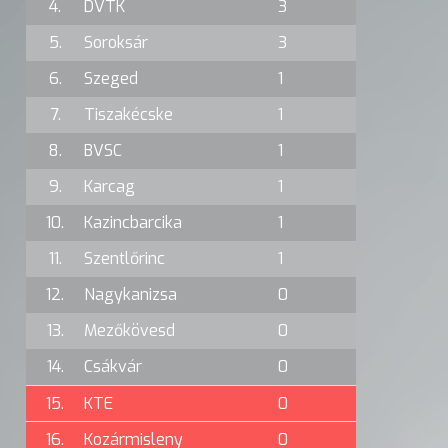
4.
DVTK
3
5.
Soroksár
3
6.
Szeged
1
7.
Tiszakécske
1
8.
BVSC
1
9.
Karcag
1
10.
Kazincbarcika
1
11.
Szentlőrinc
1
12.
Nagykanizsa
0
13.
Mezőkövesd
0
14.
Csákvár
0
15.
KTE
0
16.
Kozármisleny
0