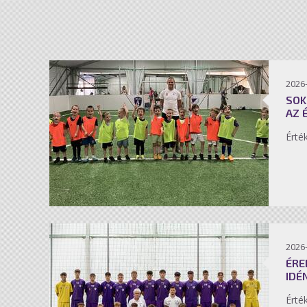
2026-
SOK
AZ 
Érté
2026-
ÉRE
IDÉ
Érté