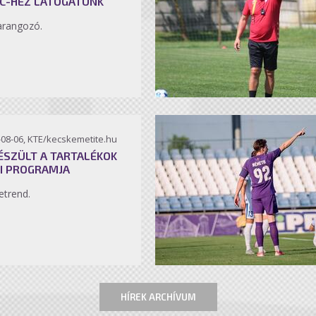
C-HEZ LÁTOGATUNK
arangozó.
-08-06, KTE/kecskemetite.hu
ÉSZÜLT A TARTALÉKOK
I PROGRAMJA
etrend.
HÍREK ARCHÍVUM