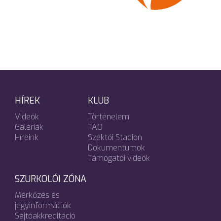
HÍREK
KLUB
Videók
Történelem
Galériák
TAO
Híreink
Széktói Stadion
Dokumentumok
Támogatói videók
SZURKOLÓI ZÓNA
Mérkőzés és
jegyinformációk
Sajtóakkreditáció