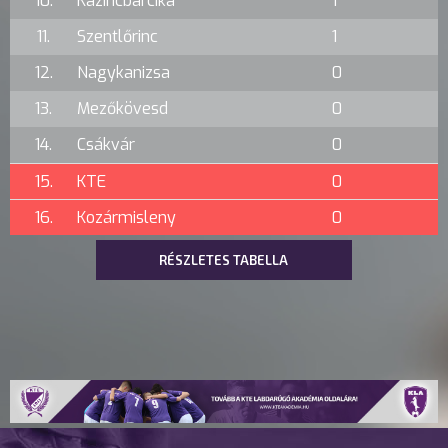
10.
Kazincbarcika
1
11.
Szentlőrinc
1
12.
Nagykanizsa
0
13.
Mezőkövesd
0
14.
Csákvár
0
15.
KTE
0
16.
Kozármisleny
0
RÉSZLETES TABELLA