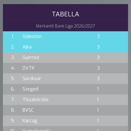
TABELLA
Merkantil Bank Liga 2026/2027
1.
Videoton
3
2.
Ajka
3
3.
Gyirmót
3
4.
DVTK
3
5.
Soroksár
3
6.
Szeged
1
7.
Tiszakécske
1
8.
BVSC
1
9.
Karcag
1