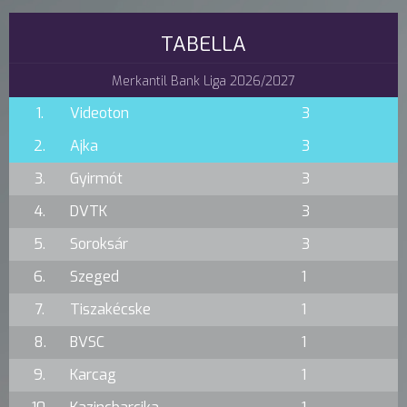
TABELLA
Merkantil Bank Liga 2026/2027
1.
Videoton
3
2.
Ajka
3
3.
Gyirmót
3
4.
DVTK
3
5.
Soroksár
3
6.
Szeged
1
7.
Tiszakécske
1
8.
BVSC
1
9.
Karcag
1