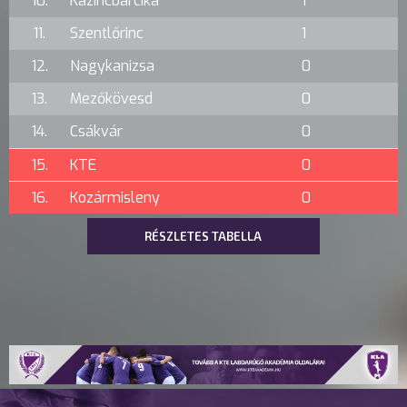
10.
Kazincbarcika
1
11.
Szentlőrinc
1
12.
Nagykanizsa
0
13.
Mezőkövesd
0
14.
Csákvár
0
15.
KTE
0
16.
Kozármisleny
0
RÉSZLETES TABELLA