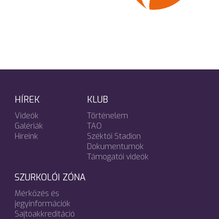
HÍREK
KLUB
Videók
Történelem
Galériák
TAO
Híreink
Széktói Stadion
Dokumentumok
Támogatói videók
SZURKOLÓI ZÓNA
Mérkőzés és
jegyinformációk
Sajtóakkreditáció