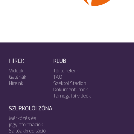
HÍREK
KLUB
Videók
Történelem
Galériák
TAO
Híreink
Széktói Stadion
Dokumentumok
Támogatói videók
SZURKOLÓI ZÓNA
Mérkőzés és
jegyinformációk
Sajtóakkreditáció