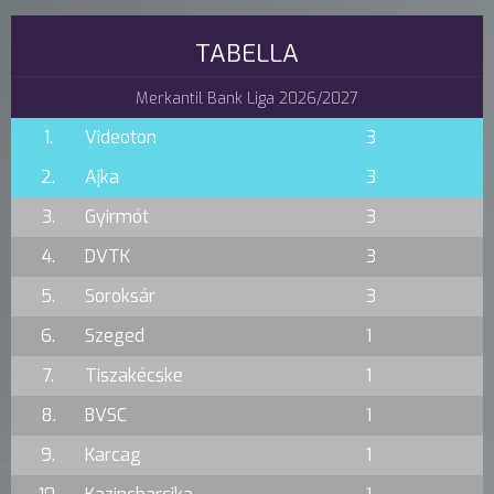
TABELLA
Merkantil Bank Liga 2026/2027
1.
Videoton
3
2.
Ajka
3
3.
Gyirmót
3
4.
DVTK
3
5.
Soroksár
3
6.
Szeged
1
7.
Tiszakécske
1
8.
BVSC
1
9.
Karcag
1