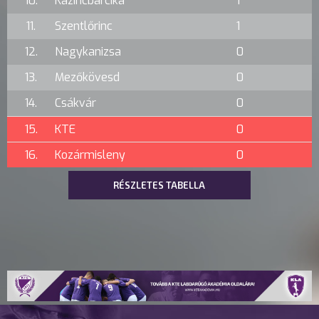
10.
Kazincbarcika
1
11.
Szentlőrinc
1
12.
Nagykanizsa
0
13.
Mezőkövesd
0
14.
Csákvár
0
15.
KTE
0
16.
Kozármisleny
0
RÉSZLETES TABELLA