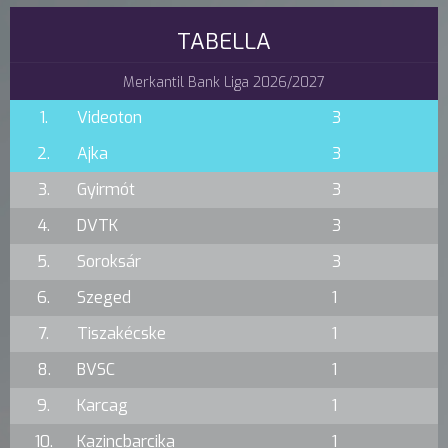
TABELLA
Merkantil Bank Liga 2026/2027
1.
Videoton
3
2.
Ajka
3
3.
Gyirmót
3
4.
DVTK
3
5.
Soroksár
3
6.
Szeged
1
7.
Tiszakécske
1
8.
BVSC
1
9.
Karcag
1
10.
Kazincbarcika
1