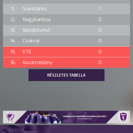
11.
Szentlőrinc
1
12.
Nagykanizsa
0
13.
Mezőkövesd
0
14.
Csákvár
0
15.
KTE
0
16.
Kozármisleny
0
RÉSZLETES TABELLA