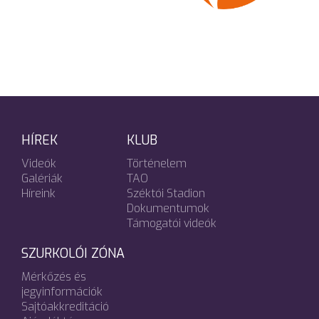
HÍREK
KLUB
Videók
Történelem
Galériák
TAO
Híreink
Széktói Stadion
Dokumentumok
Támogatói videók
SZURKOLÓI ZÓNA
Mérkőzés és
jegyinformációk
Sajtóakkreditáció