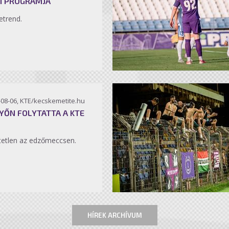
I PROGRAMJA
etrend.
-08-06, KTE/kecskemetite.hu
YŐN FOLYTATTA A KTE
etlen az edzőmeccsen.
HÍREK ARCHÍVUM