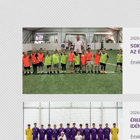
2026-
SOK
AZ 
Érté
2026-
ÉRE
IDÉ
Érté