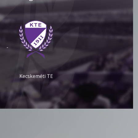
-
Kecskeméti TE