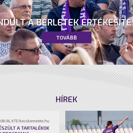
NDULT A BÉRLETEK ÉRTÉKESÍTÉ
TOVÁBB
HÍREK
-08-06, KTE/kecskemetite.hu
ÉSZÜLT A TARTALÉKOK