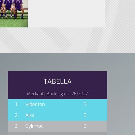
TABELLA
Merkantil Bank Liga 2026/2027
1.
Videoton
3
2.
Ajka
3
3.
Gyirmót
3