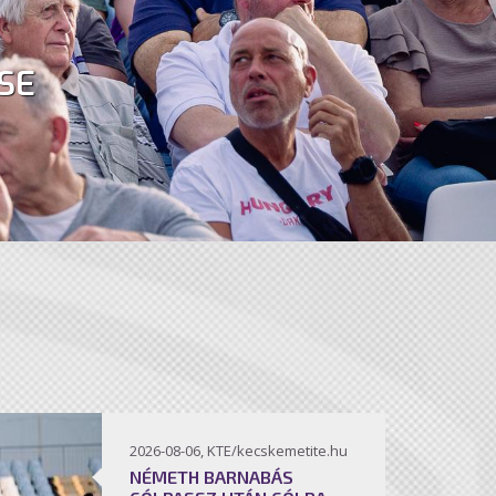
SE
2026-08-06, KTE/kecskemetite.hu
NÉMETH BARNABÁS