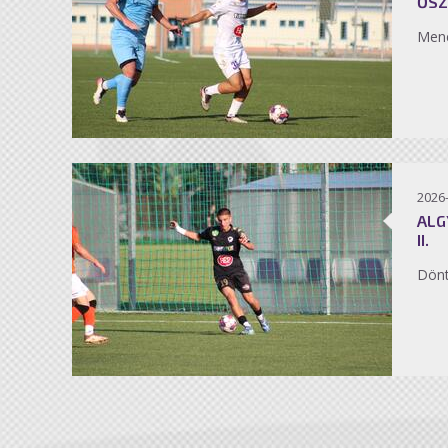
ŐSZ
Men
2026
ALG
II.
Dönt