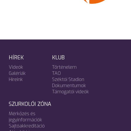
HÍREK
KLUB
Videók
Történelem
Galériák
TAO
Híreink
Széktói Stadion
Dokumentumok
Támogatói videók
SZURKOLÓI ZÓNA
Mérkőzés és
jegyinformációk
Sajtóakkreditáció