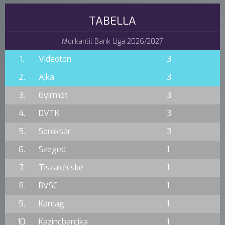
TABELLA
Merkantil Bank Liga 2026/2027
1.
Videoton
3
2.
Ajka
3
3.
Gyirmót
3
4.
DVTK
3
5.
Soroksár
3
6.
Szeged
1
7.
Tiszakécske
1
8.
BVSC
1
9.
Karcag
1
10.
Kazincbarcika
1