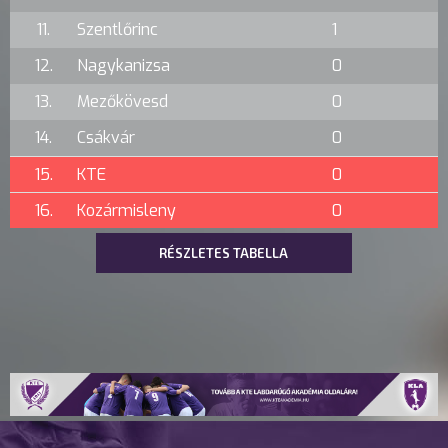
11.
Szentlőrinc
1
12.
Nagykanizsa
0
13.
Mezőkövesd
0
14.
Csákvár
0
15.
KTE
0
16.
Kozármisleny
0
RÉSZLETES TABELLA