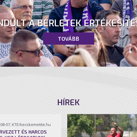
NDULT A BÉRLETEK ÉRTÉKESÍTÉ
TOVÁBB
HÍREK
-08-07, KTE/kecskemetite.hu
RVEZETT ÉS HARCOS