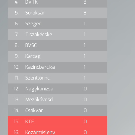
4.
DVTK
3
5.
Soroksár
3
6.
Szeged
1
7.
Tiszakécske
1
8.
BVSC
1
9.
Karcag
1
10.
Kazincbarcika
1
11.
Szentlőrinc
1
12.
Nagykanizsa
0
13.
Mezőkövesd
0
14.
Csákvár
0
15.
KTE
0
16.
Kozármisleny
0