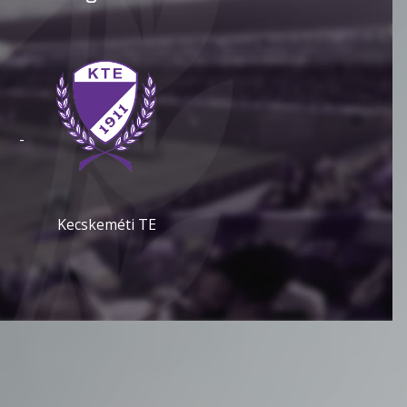
-
Kecskeméti TE