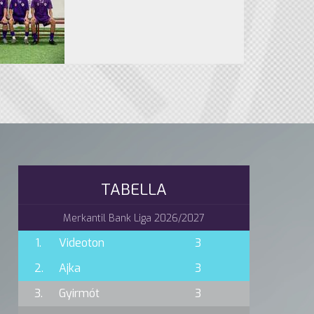
TABELLA
Merkantil Bank Liga 2026/2027
1.
Videoton
3
2.
Ajka
3
3.
Gyirmót
3