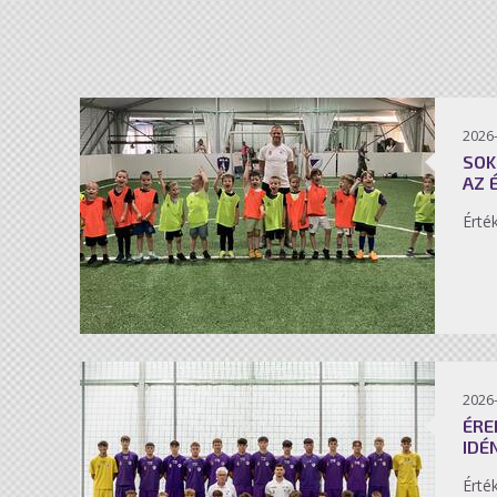
2026-
SOK
AZ 
Érté
2026-
ÉRE
IDÉ
Érté