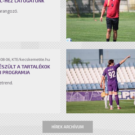
C-HEZ LÁTOGATUNK
arangozó.
-08-06, KTE/kecskemetite.hu
ÉSZÜLT A TARTALÉKOK
I PROGRAMJA
etrend.
HÍREK ARCHÍVUM