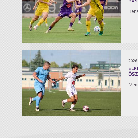
BVS
Beh
2026
ELK
ŐSZ
Men