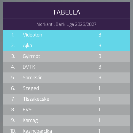
TABELLA
Merkantil Bank Liga 2026/2027
1.
Videoton
3
2.
Ajka
3
3.
Gyirmót
3
4.
DVTK
3
5.
Soroksár
3
6.
Szeged
1
7.
Tiszakécske
1
8.
BVSC
1
9.
Karcag
1
10.
Kazincbarcika
1