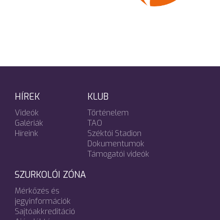
HÍREK
KLUB
Videók
Történelem
Galériák
TAO
Híreink
Széktói Stadion
Dokumentumok
Támogatói videók
SZURKOLÓI ZÓNA
Mérkőzés és
jegyinformációk
Sajtóakkreditáció