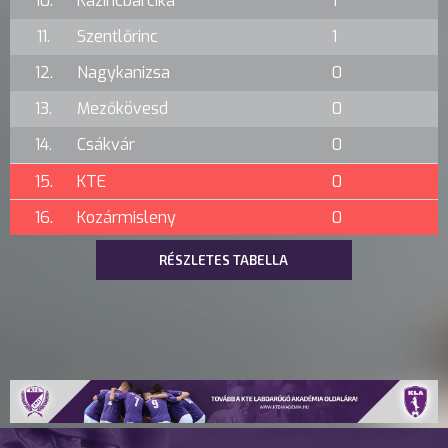
10.
Kazincbarcika
1
11.
Szentlőrinc
1
12.
Nagykanizsa
0
13.
Mezőkövesd
0
14.
Csákvár
0
15.
KTE
0
16.
Kozármisleny
0
RÉSZLETES TABELLA