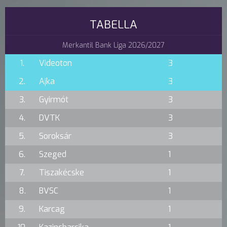
TABELLA
Merkantil Bank Liga 2026/2027
1.
Videoton
3
2.
Ajka
3
3.
Gyirmót
3
4.
DVTK
3
5.
Soroksár
3
6.
Szeged
1
7.
Tiszakécske
1
8.
BVSC
1
9.
Karcag
1