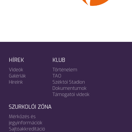
HÍREK
KLUB
Videók
Történelem
Galériák
TAO
Híreink
Széktói Stadion
Dokumentumok
Támogatói videók
SZURKOLÓI ZÓNA
Mérkőzés és
jegyinformációk
Sajtóakkreditáció