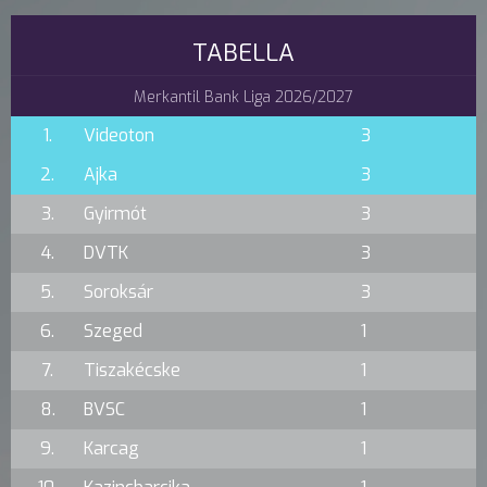
TABELLA
Merkantil Bank Liga 2026/2027
1.
Videoton
3
2.
Ajka
3
3.
Gyirmót
3
4.
DVTK
3
5.
Soroksár
3
6.
Szeged
1
7.
Tiszakécske
1
8.
BVSC
1
9.
Karcag
1