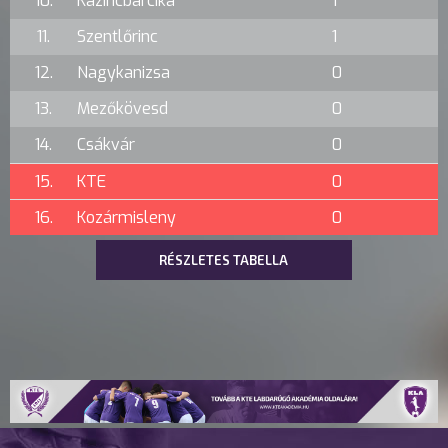
10.
Kazincbarcika
1
11.
Szentlőrinc
1
12.
Nagykanizsa
0
13.
Mezőkövesd
0
14.
Csákvár
0
15.
KTE
0
16.
Kozármisleny
0
RÉSZLETES TABELLA