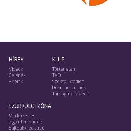
HÍREK
KLUB
Videók
Történelem
Galériák
TAO
Híreink
Széktói Stadion
Dokumentumok
Támogatói videók
SZURKOLÓI ZÓNA
Mérkőzés és
jegyinformációk
Sajtóakkreditáció