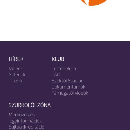
HÍREK
KLUB
Videók
Történelem
Galériák
TAO
Híreink
Széktói Stadion
Dokumentumok
Támogatói videók
SZURKOLÓI ZÓNA
Mérkőzés és
jegyinformációk
Sajtóakkreditáció