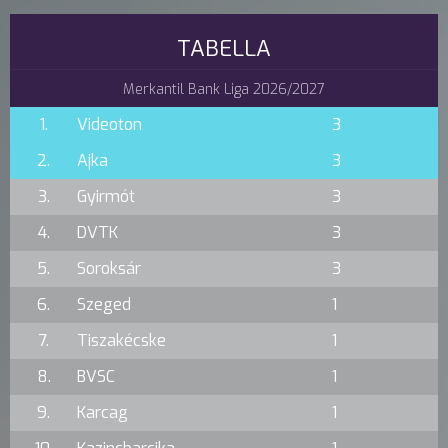
TABELLA
Merkantil Bank Liga 2026/2027
1.
Videoton
3
2.
Ajka
3
3.
Gyirmót
3
4.
DVTK
3
5.
Soroksár
3
6.
Szeged
1
7.
Tiszakécske
1
8.
BVSC
1
9.
Karcag
1