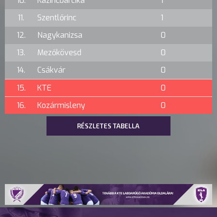
10.
Kazincbarcika
1
11.
Szentlőrinc
1
12.
Nagykanizsa
0
13.
Mezőkövesd
0
14.
Csákvár
0
15.
KTE
0
16.
Kozármisleny
0
RÉSZLETES TABELLA