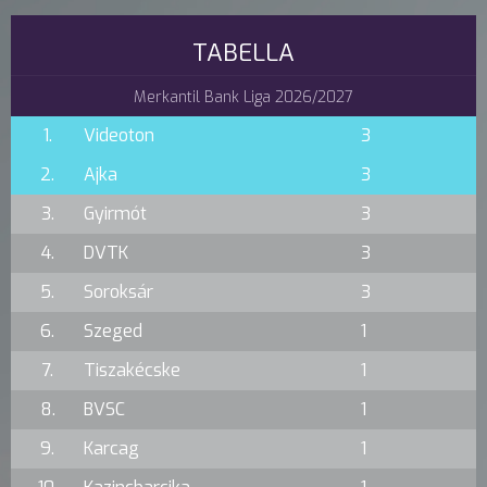
TABELLA
Merkantil Bank Liga 2026/2027
1.
Videoton
3
2.
Ajka
3
3.
Gyirmót
3
4.
DVTK
3
5.
Soroksár
3
6.
Szeged
1
7.
Tiszakécske
1
8.
BVSC
1
9.
Karcag
1