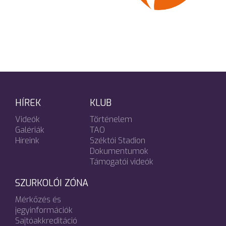
HÍREK
KLUB
Videók
Történelem
Galériák
TAO
Híreink
Széktói Stadion
Dokumentumok
Támogatói videók
SZURKOLÓI ZÓNA
Mérkőzés és
jegyinformációk
Sajtóakkreditáció