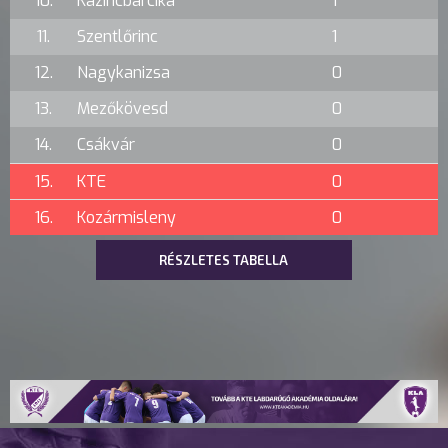
10.
Kazincbarcika
1
11.
Szentlőrinc
1
12.
Nagykanizsa
0
13.
Mezőkövesd
0
14.
Csákvár
0
15.
KTE
0
16.
Kozármisleny
0
RÉSZLETES TABELLA