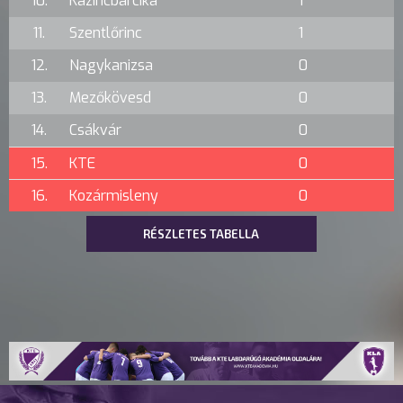
10.
Kazincbarcika
1
11.
Szentlőrinc
1
12.
Nagykanizsa
0
13.
Mezőkövesd
0
14.
Csákvár
0
15.
KTE
0
16.
Kozármisleny
0
RÉSZLETES TABELLA