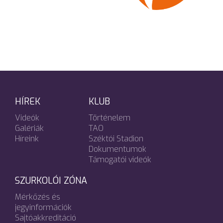
HÍREK
KLUB
Videók
Történelem
Galériák
TAO
Híreink
Széktói Stadion
Dokumentumok
Támogatói videók
SZURKOLÓI ZÓNA
Mérkőzés és
jegyinformációk
Sajtóakkreditáció