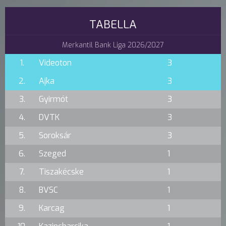
TABELLA
Merkantil Bank Liga 2026/2027
1.
Videoton
3
2.
Ajka
3
3.
Gyirmót
3
4.
DVTK
3
5.
Soroksár
3
6.
Szeged
1
7.
Tiszakécske
1
8.
BVSC
1
9.
Karcag
1