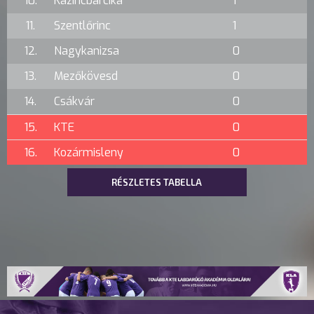
10.
Kazincbarcika
1
11.
Szentlőrinc
1
12.
Nagykanizsa
0
13.
Mezőkövesd
0
14.
Csákvár
0
15.
KTE
0
16.
Kozármisleny
0
RÉSZLETES TABELLA