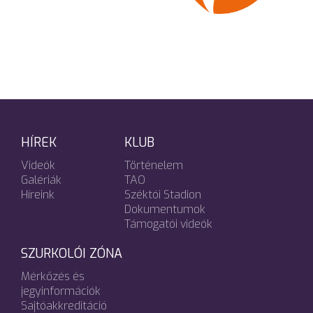
HÍREK
KLUB
Videók
Történelem
Galériák
TAO
Híreink
Széktói Stadion
Dokumentumok
Támogatói videók
SZURKOLÓI ZÓNA
Mérkőzés és
jegyinformációk
Sajtóakkreditáció