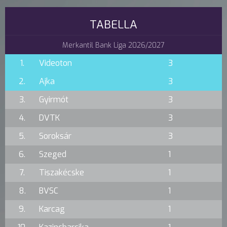
TABELLA
Merkantil Bank Liga 2026/2027
1.
Videoton
3
2.
Ajka
3
3.
Gyirmót
3
4.
DVTK
3
5.
Soroksár
3
6.
Szeged
1
7.
Tiszakécske
1
8.
BVSC
1
9.
Karcag
1