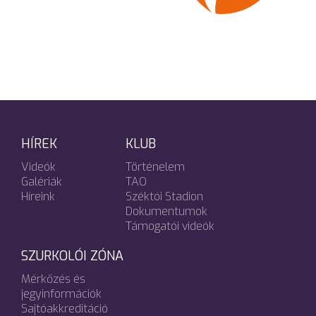
HÍREK
KLUB
Videók
Történelem
Galériák
TAO
Híreink
Széktói Stadion
Dokumentumok
Támogatói videók
SZURKOLÓI ZÓNA
Mérkőzés és
jegyinformációk
Sajtóakkreditáció