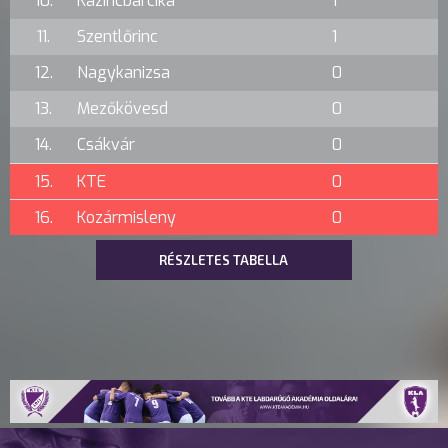
10.
Kazincbarcika
1
11.
Szentlőrinc
1
12.
Nagykanizsa
0
13.
Mezőkövesd
0
14.
Csákvár
0
15.
KTE
0
16.
Kozármisleny
0
RÉSZLETES TABELLA