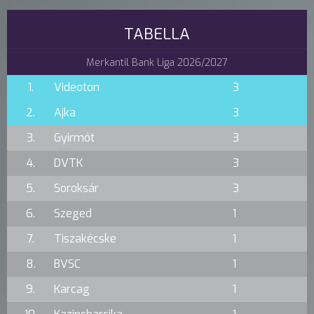
TABELLA
Merkantil Bank Liga 2026/2027
1.
Videoton
3
2.
Ajka
3
3.
Gyirmót
3
4.
DVTK
3
5.
Soroksár
3
6.
Szeged
1
7.
Tiszakécske
1
8.
BVSC
1
9.
Karcag
1