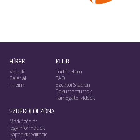
HÍREK
KLUB
Videók
Történelem
Galériák
TAO
Híreink
Széktói Stadion
Dokumentumok
Támogatói videók
SZURKOLÓI ZÓNA
Mérkőzés és
jegyinformációk
Sajtóakkreditáció