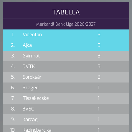
TABELLA
Merkantil Bank Liga 2026/2027
1.
Videoton
3
2.
Ajka
3
3.
Gyirmót
3
4.
DVTK
3
5.
Soroksár
3
6.
Szeged
1
7.
Tiszakécske
1
8.
BVSC
1
9.
Karcag
1
10.
Kazincbarcika
1