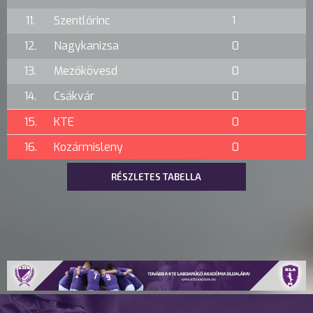
11.
Szentlőrinc
1
12.
Nagykanizsa
0
13.
Mezőkövesd
0
14.
Csákvár
0
15.
KTE
0
16.
Kozármisleny
0
RÉSZLETES TABELLA