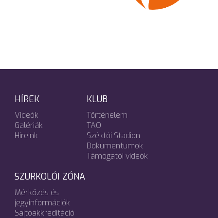
HÍREK
KLUB
Videók
Történelem
Galériák
TAO
Híreink
Széktói Stadion
Dokumentumok
Támogatói videók
SZURKOLÓI ZÓNA
Mérkőzés és
jegyinformációk
Sajtóakkreditáció