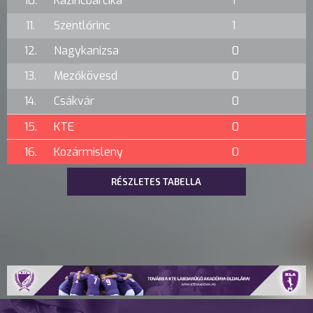
10.
Kazincbarcika
1
11.
Szentlőrinc
1
12.
Nagykanizsa
0
13.
Mezőkövesd
0
14.
Csákvár
0
15.
KTE
0
16.
Kozármisleny
0
RÉSZLETES TABELLA