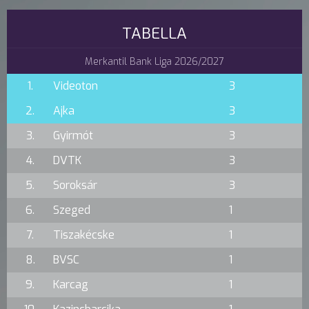
TABELLA
Merkantil Bank Liga 2026/2027
1.
Videoton
3
2.
Ajka
3
3.
Gyirmót
3
4.
DVTK
3
5.
Soroksár
3
6.
Szeged
1
7.
Tiszakécske
1
8.
BVSC
1
9.
Karcag
1