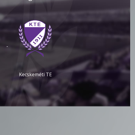
-
Kecskeméti TE