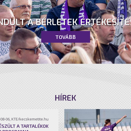
NDULT A BÉRLETEK ÉRTÉKESÍTÉ
TOVÁBB
HÍREK
-08-06, KTE/kecskemetite.hu
ÉSZÜLT A TARTALÉKOK