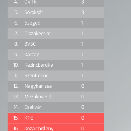
4.
DVTK
3
5.
Soroksár
3
6.
Szeged
1
7.
Tiszakécske
1
8.
BVSC
1
9.
Karcag
1
10.
Kazincbarcika
1
11.
Szentlőrinc
1
12.
Nagykanizsa
0
13.
Mezőkövesd
0
14.
Csákvár
0
15.
KTE
0
16.
Kozármisleny
0