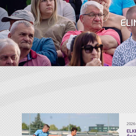
ELI
2026
ELK