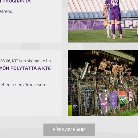
I PROGRAMJA
etrend.
-08-06, KTE/kecskemetite.hu
YŐN FOLYTATTA A KTE
etlen az edzőmeccsen.
HÍREK ARCHÍVUM