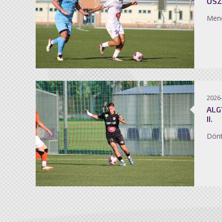
ŐSZ
Men
2026
ALG
II.
Dönt