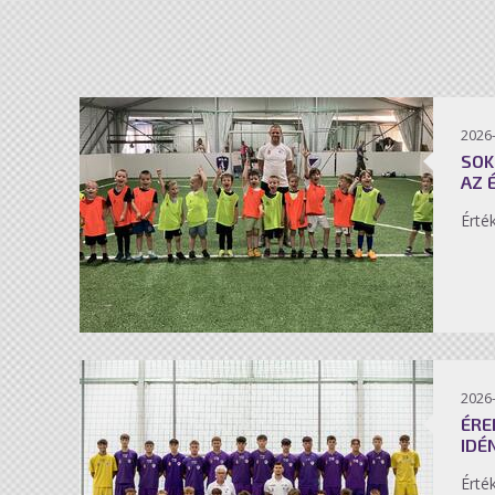
2026-
SOK
AZ 
Érté
2026-
ÉRE
IDÉ
Érté