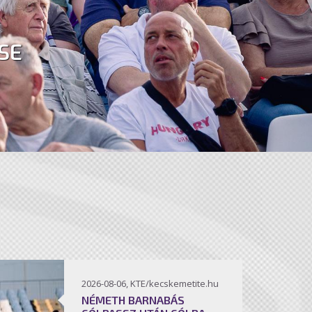
SE
2026-08-06, KTE/kecskemetite.hu
NÉMETH BARNABÁS