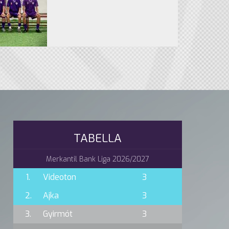
TABELLA
Merkantil Bank Liga 2026/2027
1.
Videoton
3
2.
Ajka
3
3.
Gyirmót
3