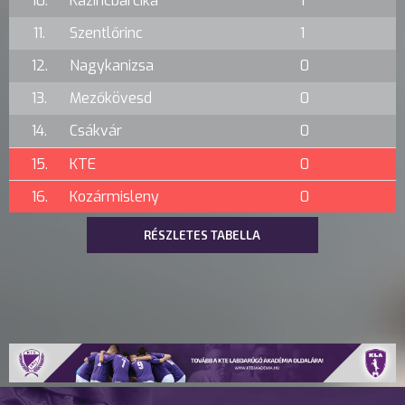
10.
Kazincbarcika
1
11.
Szentlőrinc
1
12.
Nagykanizsa
0
13.
Mezőkövesd
0
14.
Csákvár
0
15.
KTE
0
16.
Kozármisleny
0
RÉSZLETES TABELLA