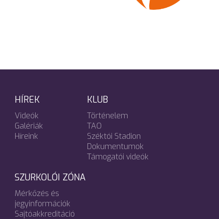
HÍREK
KLUB
Videók
Történelem
Galériák
TAO
Híreink
Széktói Stadion
Dokumentumok
Támogatói videók
SZURKOLÓI ZÓNA
Mérkőzés és
jegyinformációk
Sajtóakkreditáció