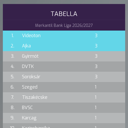
TABELLA
Merkantil Bank Liga 2026/2027
1.
Videoton
3
2.
Ajka
3
3.
Gyirmót
3
4.
DVTK
3
5.
Soroksár
3
6.
Szeged
1
7.
Tiszakécske
1
8.
BVSC
1
9.
Karcag
1