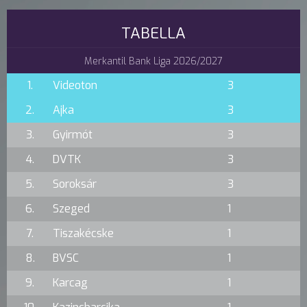
TABELLA
Merkantil Bank Liga 2026/2027
1.
Videoton
3
2.
Ajka
3
3.
Gyirmót
3
4.
DVTK
3
5.
Soroksár
3
6.
Szeged
1
7.
Tiszakécske
1
8.
BVSC
1
9.
Karcag
1