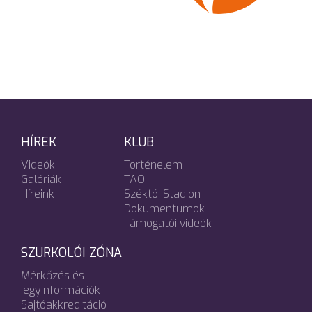
HÍREK
KLUB
Videók
Történelem
Galériák
TAO
Híreink
Széktói Stadion
Dokumentumok
Támogatói videók
SZURKOLÓI ZÓNA
Mérkőzés és
jegyinformációk
Sajtóakkreditáció