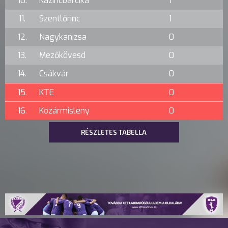
10.
Kazincbarcika
1
11.
Szentlőrinc
1
12.
Nagykanizsa
0
13.
Mezőkövesd
0
14.
Csákvár
0
15.
KTE
0
16.
Kozármisleny
0
RÉSZLETES TABELLA