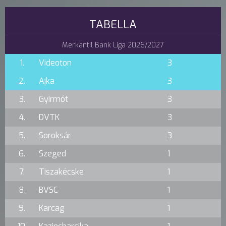
TABELLA
Merkantil Bank Liga 2026/2027
1.
Videoton
3
2.
Ajka
3
3.
Gyirmót
3
4.
DVTK
3
5.
Soroksár
3
6.
Szeged
1
7.
Tiszakécske
1
8.
BVSC
1
9.
Karcag
1