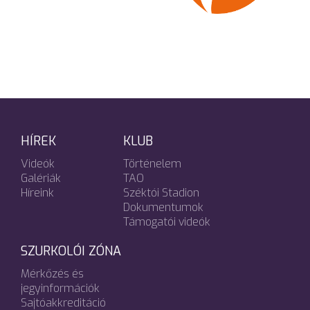
HÍREK
KLUB
Videók
Történelem
Galériák
TAO
Híreink
Széktói Stadion
Dokumentumok
Támogatói videók
SZURKOLÓI ZÓNA
Mérkőzés és
jegyinformációk
Sajtóakkreditáció