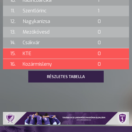
10.
Kazincbarcika
1
11.
Szentlőrinc
1
12.
Nagykanizsa
0
13.
Mezőkövesd
0
14.
Csákvár
0
15.
KTE
0
16.
Kozármisleny
0
RÉSZLETES TABELLA