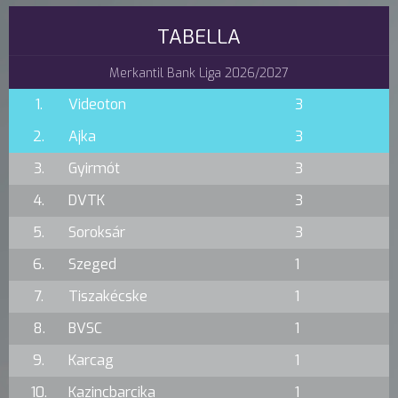
TABELLA
Merkantil Bank Liga 2026/2027
1.
Videoton
3
2.
Ajka
3
3.
Gyirmót
3
4.
DVTK
3
5.
Soroksár
3
6.
Szeged
1
7.
Tiszakécske
1
8.
BVSC
1
9.
Karcag
1
10.
Kazincbarcika
1