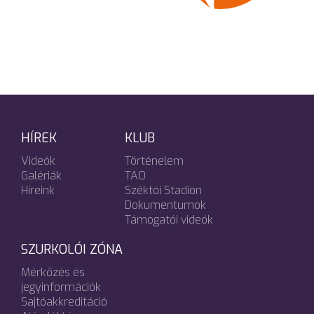
HÍREK
KLUB
Videók
Történelem
Galériák
TAO
Híreink
Széktói Stadion
Dokumentumok
Támogatói videók
SZURKOLÓI ZÓNA
Mérkőzés és
jegyinformációk
Sajtóakkreditáció