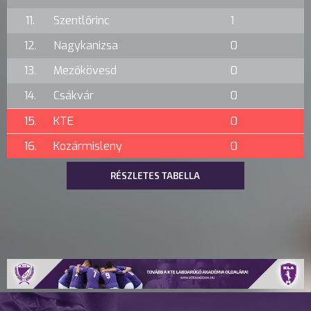
11.
Szentlőrinc
1
12.
Nagykanizsa
0
13.
Mezőkövesd
0
14.
Csákvár
0
15.
KTE
0
16.
Kozármisleny
0
RÉSZLETES TABELLA