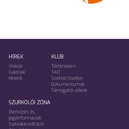
HÍREK
KLUB
Videók
Történelem
Galériák
TAO
Híreink
Széktói Stadion
Dokumentumok
Támogatói videók
SZURKOLÓI ZÓNA
Mérkőzés és
jegyinformációk
Sajtóakkreditáció