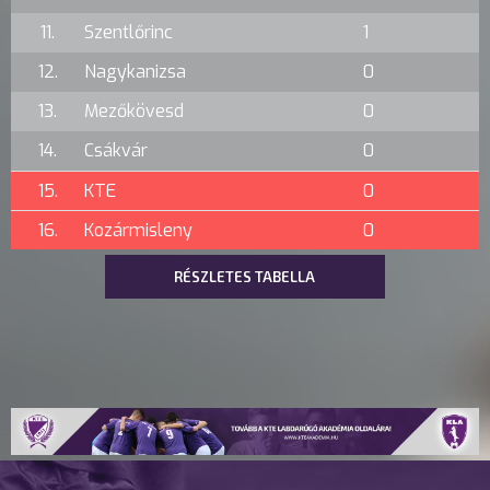
11.
Szentlőrinc
1
12.
Nagykanizsa
0
13.
Mezőkövesd
0
14.
Csákvár
0
15.
KTE
0
16.
Kozármisleny
0
RÉSZLETES TABELLA