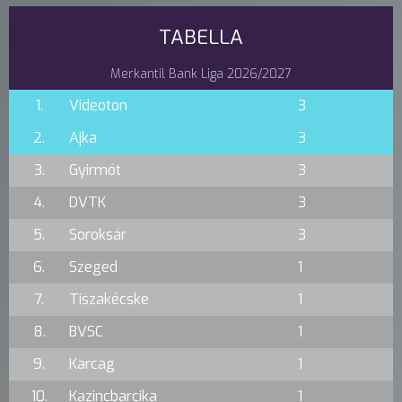
TABELLA
Merkantil Bank Liga 2026/2027
1.
Videoton
3
2.
Ajka
3
3.
Gyirmót
3
4.
DVTK
3
5.
Soroksár
3
6.
Szeged
1
7.
Tiszakécske
1
8.
BVSC
1
9.
Karcag
1
10.
Kazincbarcika
1