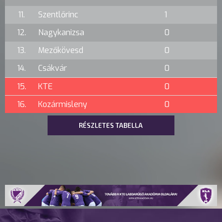
11.
Szentlőrinc
1
12.
Nagykanizsa
0
13.
Mezőkövesd
0
14.
Csákvár
0
15.
KTE
0
16.
Kozármisleny
0
RÉSZLETES TABELLA