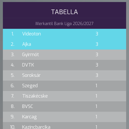
TABELLA
Merkantil Bank Liga 2026/2027
1.
Videoton
3
2.
Ajka
3
3.
Gyirmót
3
4.
DVTK
3
5.
Soroksár
3
6.
Szeged
1
7.
Tiszakécske
1
8.
BVSC
1
9.
Karcag
1
10.
Kazincbarcika
1