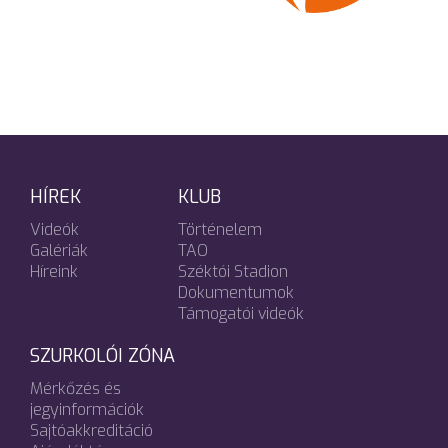
HÍREK
KLUB
Videók
Történelem
Galériák
TAO
Híreink
Széktói Stadion
Dokumentumok
Támogatói videók
SZURKOLÓI ZÓNA
Mérkőzés és
jegyinformációk
Sajtóakkreditáció