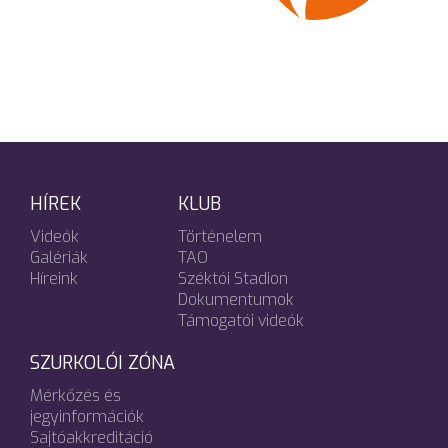
HÍREK
KLUB
Videók
Történelem
Galériák
TAO
Híreink
Széktói Stadion
Dokumentumok
Támogatói videók
SZURKOLÓI ZÓNA
Mérkőzés és
jegyinformációk
Sajtóakkreditáció