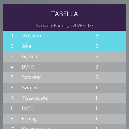
TABELLA
Merkantil Bank Liga 2026/2027
1.
Videoton
3
2.
Ajka
3
3.
Gyirmót
3
4.
DVTK
3
5.
Soroksár
3
6.
Szeged
1
7.
Tiszakécske
1
8.
BVSC
1
9.
Karcag
1