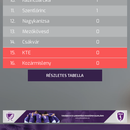
10.
Kazincbarcika
1
11.
Szentlőrinc
1
12.
Nagykanizsa
0
13.
Mezőkövesd
0
14.
Csákvár
0
15.
KTE
0
16.
Kozármisleny
0
RÉSZLETES TABELLA