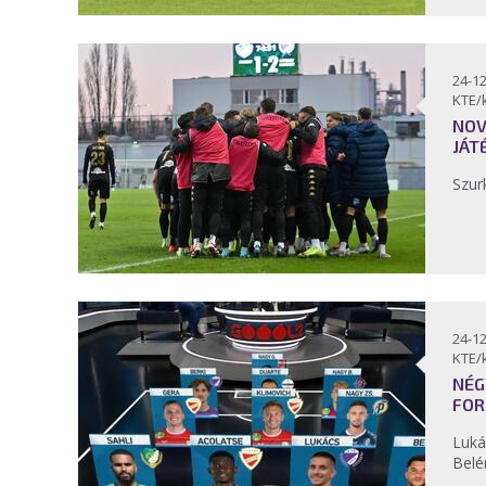
24-12
KTE/
NOV
JÁT
Szur
24-12
KTE/
NÉG
FOR
Luká
Belé