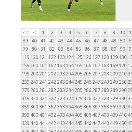
<<
<
1
2
3
4
5
6
7
8
9
10
1
39
40
41
42
43
44
45
46
47
48
49
50
5
79
80
81
82
83
84
85
86
87
88
89
90
9
119
120
121
122
123
124
125
126
127
128
129
130
1
159
160
161
162
163
164
165
166
167
168
169
170
1
199
200
201
202
203
204
205
206
207
208
209
210
2
239
240
241
242
243
244
245
246
247
248
249
250
2
279
280
281
282
283
284
285
286
287
288
289
290
2
319
320
321
322
323
324
325
326
327
328
329
330
3
359
360
361
362
363
364
365
366
367
368
369
370
3
399
400
401
402
403
404
405
406
407
408
409
410
4
439
440
441
442
443
444
445
446
447
448
449
450
4
479
480
481
482
483
484
485
486
487
488
489
490
4