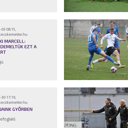
-03 08:15,
kecskemetite.hu
KI MARCELL:
RDEMELTÜK EZT A
ERT
jú.
-30 17:19,
kecskemetite.hu
JAINK GYŐRBEN
efoglaló.