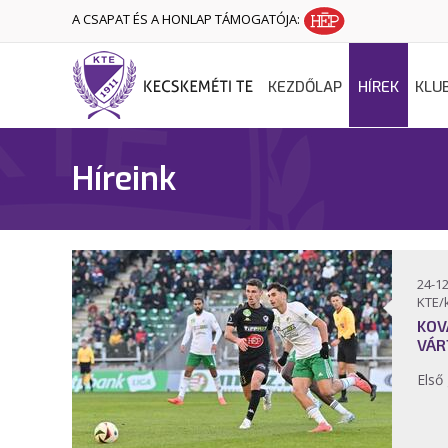
A CSAPAT ÉS A HONLAP TÁMOGATÓJA:
KEZDŐLAP
HÍREK
KLU
Híreink
24-12
KTE/
KOV
VÁR
Első