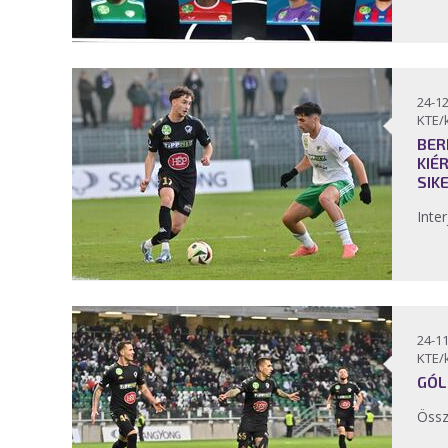
24-12
KTE/
BER
KIÉ
SIK
Inter
24-11
KTE/
GÓL
Össz