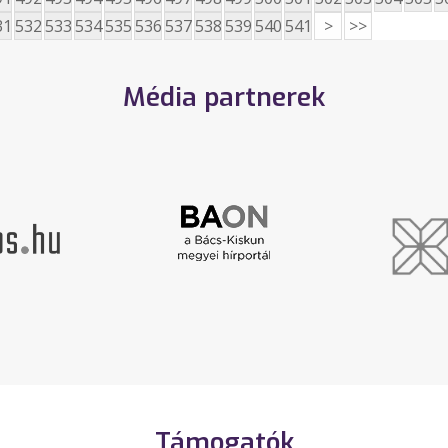
31
532
533
534
535
536
537
538
539
540
541
>
>>
Média partnerek
Támogatók