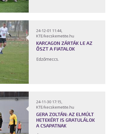
24-12-01 11:44,
KTE/kecskemetite.hu
KARCAGON ZÁRTÁK LE AZ
ŐSZT A FIATALOK
Edzőmeccs.
24-11-30 17:15,
KTE/kecskemetite.hu
GERA ZOLTÁN: AZ ELMÚLT
HETEKÉRT IS GRATULÁLOK
A CSAPATNAK