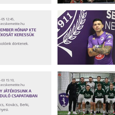
-05 12:45,
kecskemetite.hu
EMBER HÓNAP KTE
ÉKOSÁT KERESSÜK
kolóink döntenek.
-03 15:10,
kecskemetite.hu
Y JÁTÉKOSUNK A
DULÓ CSAPATAIBAN
cs, Kovács, Berki,
nyesi.