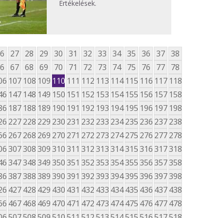
Értékelések.
6
27
28
29
30
31
32
33
34
35
36
37
38
6
67
68
69
70
71
72
73
74
75
76
77
78
06
107
108
109
110
111
112
113
114
115
116
117
118
46
147
148
149
150
151
152
153
154
155
156
157
158
86
187
188
189
190
191
192
193
194
195
196
197
198
26
227
228
229
230
231
232
233
234
235
236
237
238
66
267
268
269
270
271
272
273
274
275
276
277
278
06
307
308
309
310
311
312
313
314
315
316
317
318
46
347
348
349
350
351
352
353
354
355
356
357
358
86
387
388
389
390
391
392
393
394
395
396
397
398
26
427
428
429
430
431
432
433
434
435
436
437
438
66
467
468
469
470
471
472
473
474
475
476
477
478
06
507
508
509
510
511
512
513
514
515
516
517
518