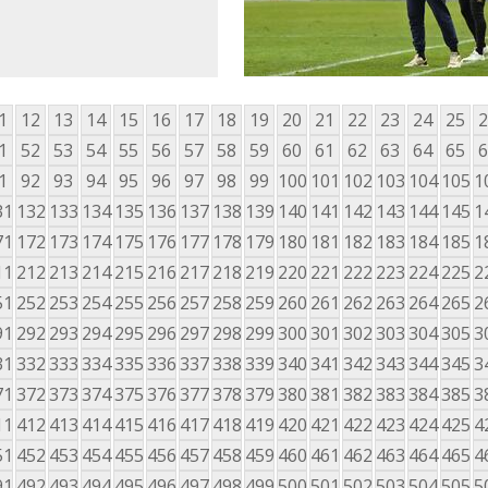
1
12
13
14
15
16
17
18
19
20
21
22
23
24
25
2
1
52
53
54
55
56
57
58
59
60
61
62
63
64
65
6
1
92
93
94
95
96
97
98
99
100
101
102
103
104
105
1
31
132
133
134
135
136
137
138
139
140
141
142
143
144
145
1
71
172
173
174
175
176
177
178
179
180
181
182
183
184
185
1
11
212
213
214
215
216
217
218
219
220
221
222
223
224
225
2
51
252
253
254
255
256
257
258
259
260
261
262
263
264
265
2
91
292
293
294
295
296
297
298
299
300
301
302
303
304
305
3
31
332
333
334
335
336
337
338
339
340
341
342
343
344
345
3
71
372
373
374
375
376
377
378
379
380
381
382
383
384
385
3
11
412
413
414
415
416
417
418
419
420
421
422
423
424
425
4
51
452
453
454
455
456
457
458
459
460
461
462
463
464
465
4
91
492
493
494
495
496
497
498
499
500
501
502
503
504
505
5