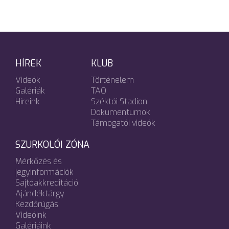
HÍREK
KLUB
Videók
Történelem
Galériák
TAO
Híreink
Széktói Stadion
Dokumentumok
Támogatói videók
SZURKOLÓI ZÓNA
Mérkőzés és
jegyinformációk
Sajtóakkreditáció
Ajándéktárgy
Kezdőrúgás
Videóink
Galériáink