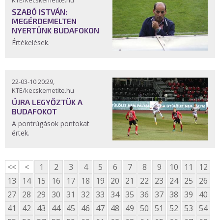
KTE/kecskemetite.hu
SZABÓ ISTVÁN:
MEGÉRDEMELTEN
NYERTÜNK BUDAFOKON
Értékelések.
22-03-10 20:29,
KTE/kecskemetite.hu
ÚJRA LEGYŐZTÜK A
BUDAFOKOT
A pontrúgások pontokat
értek.
<<
<
1
2
3
4
5
6
7
8
9
10
11
12
13
14
15
16
17
18
19
20
21
22
23
24
25
26
27
28
29
30
31
32
33
34
35
36
37
38
39
40
41
42
43
44
45
46
47
48
49
50
51
52
53
54