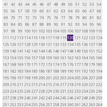
41
42
43
44
45
46
47
48
49
50
51
52
53
54
55
56
57
58
59
60
61
62
63
64
65
66
67
68
69
70
71
72
73
74
75
76
77
78
79
80
81
82
83
84
85
86
87
88
89
90
91
92
93
94
95
96
97
98
99
100
101
102
103
104
105
106
107
108
109
110
111
112
113
114
115
116
117
118
119
120
121
122
123
124
125
126
127
128
129
130
131
132
133
134
135
136
137
138
139
140
141
142
143
144
145
146
147
148
149
150
151
152
153
154
155
156
157
158
159
160
161
162
163
164
165
166
167
168
169
170
171
172
173
174
175
176
177
178
179
180
181
182
183
184
185
186
187
188
189
190
191
192
193
194
195
196
197
198
199
200
201
202
203
204
205
206
207
208
209
210
211
212
213
214
215
216
217
218
219
220
221
222
223
224
225
226
227
228
229
230
231
232
233
234
235
236
237
238
239
240
241
242
243
244
245
246
247
248
249
250
251
252
253
254
255
256
257
258
259
260
261
262
263
264