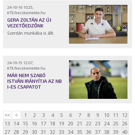
24-10-16 10:25,
KTE/kecskemetite.hu
GERA ZOLTÁN AZ ÚJ
VEZETŐEDZŐNK
Szerdán munkába is állt.
24-10-15 12:07,
KTE/kecskemetite.hu
MÁR NEM SZABÓ
ISTVÁN IRÁNYÍTJA AZ NB
I-ES CSAPATOT
<<
<
1
2
3
4
5
6
7
8
9
10
11
12
13
14
15
16
17
18
19
20
21
22
23
24
25
26
27
28
29
30
31
32
33
34
35
36
37
38
39
40