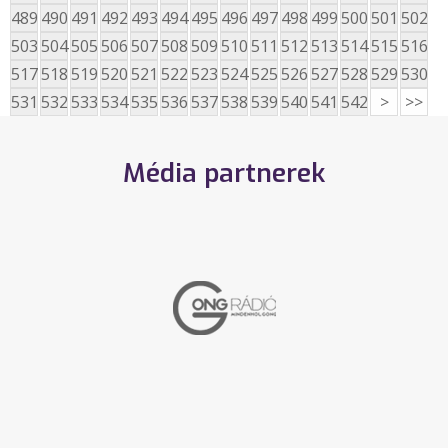
489
490
491
492
493
494
495
496
497
498
499
500
501
502
503
504
505
506
507
508
509
510
511
512
513
514
515
516
517
518
519
520
521
522
523
524
525
526
527
528
529
530
531
532
533
534
535
536
537
538
539
540
541
542
>
>>
Média partnerek