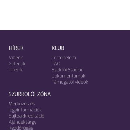
HÍREK
KLUB
Videók
Történelem
Galériák
TAO
Híreink
Széktói Stadion
Dokumentumok
Támogatói videók
SZURKOLÓI ZÓNA
Mérkőzés és
jegyinformációk
Sajtóakkreditáció
Ajándéktárgy
Kezdőrúgás