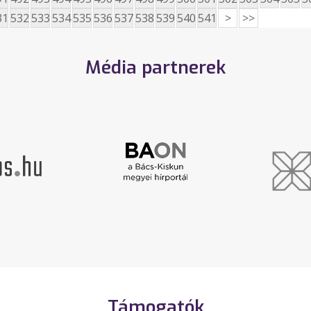
31
532
533
534
535
536
537
538
539
540
541
>
>>
Média partnerek
Támogatók