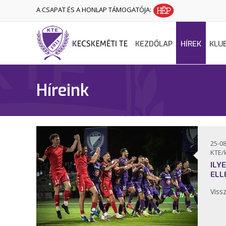
A CSAPAT ÉS A HONLAP TÁMOGATÓJA:
KEZDŐLAP
HÍREK
KLU
Híreink
25-08
KTE/
ILY
ELL
Viss