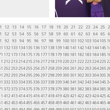
1
12
13
14
15
16
17
18
19
20
21
22
23
24
25
2
1
52
53
54
55
56
57
58
59
60
61
62
63
64
65
6
1
92
93
94
95
96
97
98
99
100
101
102
103
104
105
1
31
132
133
134
135
136
137
138
139
140
141
142
143
144
145
1
71
172
173
174
175
176
177
178
179
180
181
182
183
184
185
1
11
212
213
214
215
216
217
218
219
220
221
222
223
224
225
2
51
252
253
254
255
256
257
258
259
260
261
262
263
264
265
2
91
292
293
294
295
296
297
298
299
300
301
302
303
304
305
3
31
332
333
334
335
336
337
338
339
340
341
342
343
344
345
3
71
372
373
374
375
376
377
378
379
380
381
382
383
384
385
3
11
412
413
414
415
416
417
418
419
420
421
422
423
424
425
4
51
452
453
454
455
456
457
458
459
460
461
462
463
464
465
4
91
492
493
494
495
496
497
498
499
500
501
502
503
504
505
5