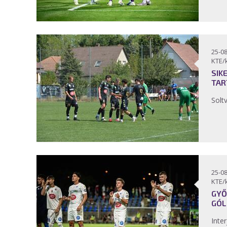
25-08
KTE/
SIK
TAR
Solt
25-08
KTE/
GYŐ
GÓL
Inter