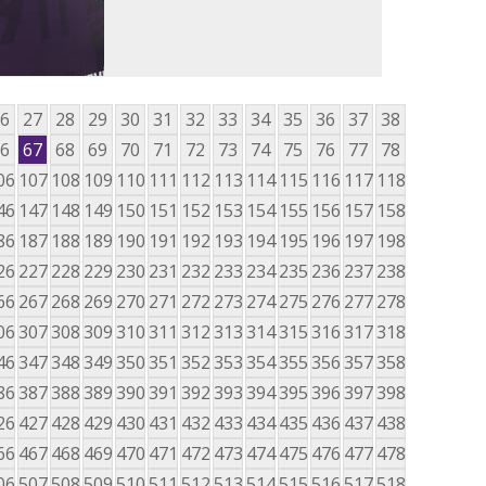
6
27
28
29
30
31
32
33
34
35
36
37
38
6
67
68
69
70
71
72
73
74
75
76
77
78
06
107
108
109
110
111
112
113
114
115
116
117
118
46
147
148
149
150
151
152
153
154
155
156
157
158
86
187
188
189
190
191
192
193
194
195
196
197
198
26
227
228
229
230
231
232
233
234
235
236
237
238
66
267
268
269
270
271
272
273
274
275
276
277
278
06
307
308
309
310
311
312
313
314
315
316
317
318
46
347
348
349
350
351
352
353
354
355
356
357
358
86
387
388
389
390
391
392
393
394
395
396
397
398
26
427
428
429
430
431
432
433
434
435
436
437
438
66
467
468
469
470
471
472
473
474
475
476
477
478
06
507
508
509
510
511
512
513
514
515
516
517
518