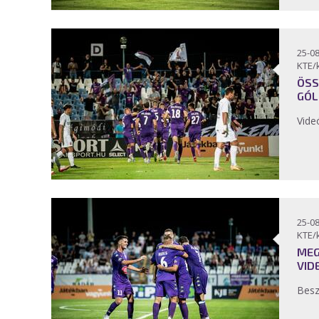
25-08
KTE/
ÖSS
GÓL
Vide
25-08
KTE/
MEG
VID
Bes