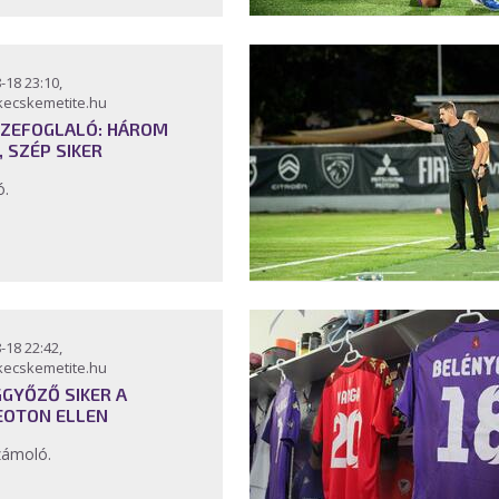
-18 23:10,
kecskemetite.hu
ZEFOGLALÓ: HÁROM
, SZÉP SIKER
ó.
-18 22:42,
kecskemetite.hu
GYŐZŐ SIKER A
EOTON ELLEN
zámoló.