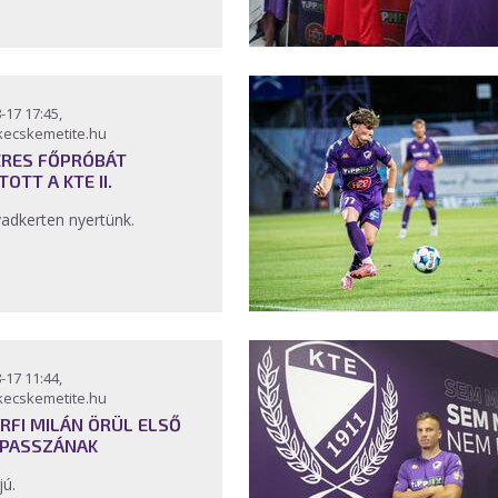
-17 17:45,
kecskemetite.hu
ERES FŐPRÓBÁT
TOTT A KTE II.
vadkerten nyertünk.
-17 11:44,
kecskemetite.hu
RFI MILÁN ÖRÜL ELSŐ
PASSZÁNAK
jú.