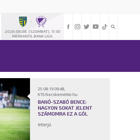
-
2026.08.08. (SZOMBAT), 17:30
MERKANTIL BANK LIGA
25-08-19 09:48,
KTE/kecskemetite.hu
BANÓ-SZABÓ BENCE:
NAGYON SOKAT JELENT
SZÁMOMRA EZ A GÓL
Interjú.