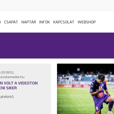
B
CSAPAT
NAPTÁR
INFÓK
KAPCSOLAT
WEBSHOP
-20 09:52,
kecskemetite.hu
EN VOLT A VIDEOTON
ENI SIKER
zatekintő.