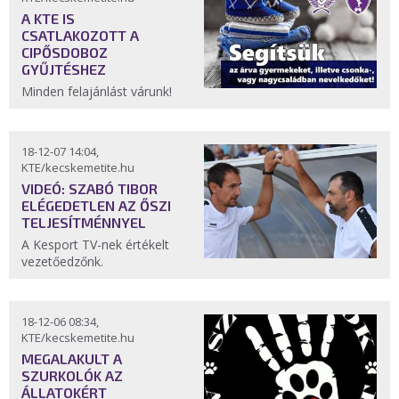
A KTE IS
CSATLAKOZOTT A
CIPŐSDOBOZ
GYŰJTÉSHEZ
Minden felajánlást várunk!
18-12-07 14:04,
KTE/kecskemetite.hu
VIDEÓ: SZABÓ TIBOR
ELÉGEDETLEN AZ ŐSZI
TELJESÍTMÉNNYEL
A Kesport TV-nek értékelt
vezetőedzőnk.
18-12-06 08:34,
KTE/kecskemetite.hu
MEGALAKULT A
SZURKOLÓK AZ
ÁLLATOKÉRT