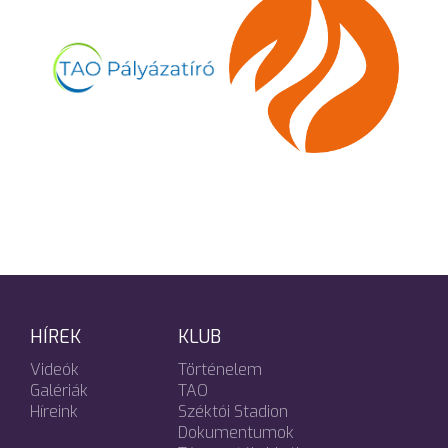
HÍREK
KLUB
Videók
Történelem
Galériák
TAO
Híreink
Széktói Stadion
Dokumentumok