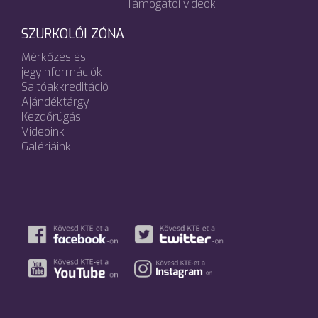
Támogatói videók
SZURKOLÓI ZÓNA
Mérkőzés és
jegyinformációk
Sajtóakkreditáció
Ajándéktárgy
Kezdőrúgás
Videóink
Galériáink