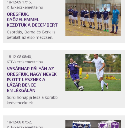
18-12-09 17:15,
KTE/kecskemetite.hu
ÖREGFIÚK:
GYŐZELEMMEL
KEZDTÜK A DECEMBERT
Csordás, Barna és Berki is
betalált az első meccsen.
18-12-08 08:40,
KTE/kecskemetite.hu
VASÁRNAP PÁLYÁN AZ
ÖREGFIÚK, NAGY NEVEK
IS OTT LESZNEK A
LÁZÁR BENCE
EMLÉKGÁLÁN
Sűrű hónapja lesz a korábbi
kedvenceknek.
18-12-08 07:52,
KTE/kecskemetite.hu