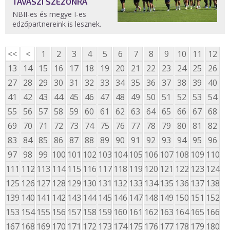
TAVASZI SZEZONRA
NBII-es és megye I-es
edzőpartnereink is lesznek.
<<
<
1
2
3
4
5
6
7
8
9
10
11
12
13
14
15
16
17
18
19
20
21
22
23
24
25
26
27
28
29
30
31
32
33
34
35
36
37
38
39
40
41
42
43
44
45
46
47
48
49
50
51
52
53
54
55
56
57
58
59
60
61
62
63
64
65
66
67
68
69
70
71
72
73
74
75
76
77
78
79
80
81
82
83
84
85
86
87
88
89
90
91
92
93
94
95
96
97
98
99
100
101
102
103
104
105
106
107
108
109
110
111
112
113
114
115
116
117
118
119
120
121
122
123
124
125
126
127
128
129
130
131
132
133
134
135
136
137
138
139
140
141
142
143
144
145
146
147
148
149
150
151
152
153
154
155
156
157
158
159
160
161
162
163
164
165
166
167
168
169
170
171
172
173
174
175
176
177
178
179
180