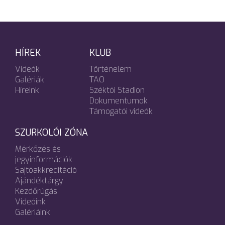
HÍREK
KLUB
Videók
Történelem
Galériák
TAO
Híreink
Széktói Stadion
Dokumentumok
Támogatói videók
SZURKOLÓI ZÓNA
Mérkőzés és
jegyinformációk
Sajtóakkreditáció
Ajándéktárgy
Kezdőrúgás
Videóink
Galériáink