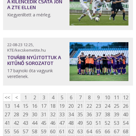
A KILENCEDIK CSATA JÖN
A ZTE ELLEN
Kiegyenlített a mérleg.
22-08-23 12:25,
KTE/kecskemetite.hu
TOVÁBB NYÚJTOTTUK A
KITŰNŐ SOROZATOT
17 bajnoki óta vagyunk
veretlenek.
<<
<
1
2
3
4
5
6
7
8
9
10
11
12
13
14
15
16
17
18
19
20
21
22
23
24
25
26
27
28
29
30
31
32
33
34
35
36
37
38
39
40
41
42
43
44
45
46
47
48
49
50
51
52
53
54
55
56
57
58
59
60
61
62
63
64
65
66
67
68