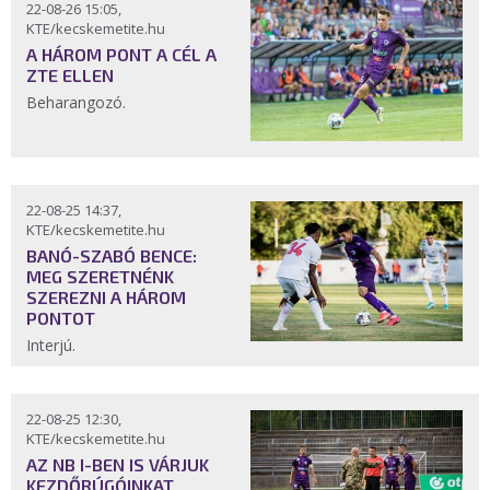
22-08-26 15:05,
KTE/kecskemetite.hu
A HÁROM PONT A CÉL A
ZTE ELLEN
Beharangozó.
22-08-25 14:37,
KTE/kecskemetite.hu
BANÓ-SZABÓ BENCE:
MEG SZERETNÉNK
SZEREZNI A HÁROM
PONTOT
Interjú.
22-08-25 12:30,
KTE/kecskemetite.hu
AZ NB I-BEN IS VÁRJUK
KEZDŐRÚGÓINKAT