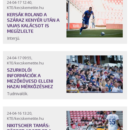
24-04-17 12:40,
KTE/kecskemetite.hu
KERSÁK ROLAND A
SZÁRAZ KENYÉR UTÁN A
VAJAS KALÁCSOT IS
MEGÍZLELTE
Interjú.
24-04-17 09:55,
KTE/kecskemetite.hu
SZURKOLÓI
INFORMÁCIÓK A
MEZŐKÖVESD ELLENI
HAZAI MÉRKŐZÉSHEZ
Tudnivalók.
24-04-16 13:20,
KTE/kecskemetite.hu
NIKITSCHER TAMÁS: