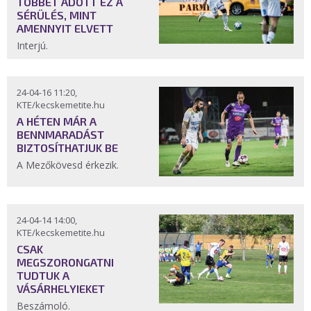
TÖBBET ADOTT EZ A
SÉRÜLÉS, MINT
AMENNYIT ELVETT
Interjú.
24-04-16 11:20,
KTE/kecskemetite.hu
A HÉTEN MÁR A
BENNMARADÁST
BIZTOSÍTHATJUK BE
A Mezőkövesd érkezik.
24-04-14 14:00,
KTE/kecskemetite.hu
CSAK
MEGSZORONGATNI
TUDTUK A
VÁSÁRHELYIEKET
Beszámoló.