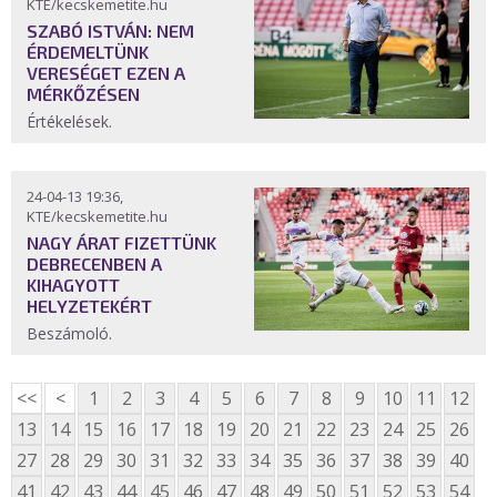
KTE/kecskemetite.hu
SZABÓ ISTVÁN: NEM
ÉRDEMELTÜNK
VERESÉGET EZEN A
MÉRKŐZÉSEN
Értékelések.
24-04-13 19:36,
KTE/kecskemetite.hu
NAGY ÁRAT FIZETTÜNK
DEBRECENBEN A
KIHAGYOTT
HELYZETEKÉRT
Beszámoló.
<<
<
1
2
3
4
5
6
7
8
9
10
11
12
13
14
15
16
17
18
19
20
21
22
23
24
25
26
27
28
29
30
31
32
33
34
35
36
37
38
39
40
41
42
43
44
45
46
47
48
49
50
51
52
53
54