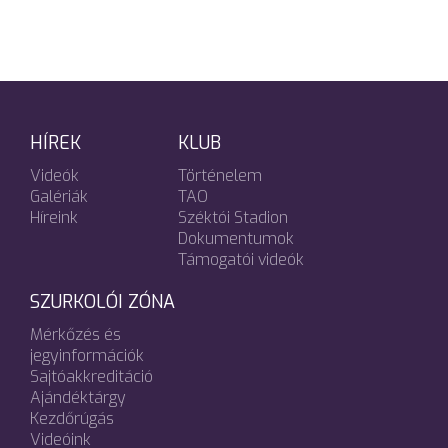
HÍREK
KLUB
Videók
Történelem
Galériák
TAO
Híreink
Széktói Stadion
Dokumentumok
Támogatói videók
SZURKOLÓI ZÓNA
Mérkőzés és
jegyinformációk
Sajtóakkreditáció
Ajándéktárgy
Kezdőrúgás
Videóink